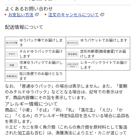
よくあるお問い合わせ
お支払い方法
注文のキャンセルについて
配送情報について
ゆうパック等でお届けしま
ゆうパケットでお届けします
す
チルドゆうパックでお届け
定形外郵便(簡易書留)でお届
します
けします
冷凍ゆうパックでお届けし
レターパックライトでお届け
ます。
します
佐川急便でのお届けとなり
ます
なお、「普通ゆうパック」の場合は表示しません。また、「夏期
のみチルドゆうパック」などとなる場合は、記号での表示はせ
ず、商品内容欄にその旨を表示しています。
アレルギー情報について
商品に「小麦」「そば」「卵」「乳」「落花生」「えび」「か
に」「くるみ」のアレルギー特定8品目を含んでいる場合に品目名
を表示します。
※エビ・カニを除く魚介類（これらの魚介類を原材料として製造
された加工品も含む）は、漁獲漁法によりエビ・カニが混じって