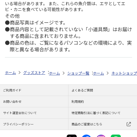
いる場合があります。 また、これらの魚介類は、エサとしてエ
ビ・カニを食べている可能性があります。
その他
商品写真はイメージです。
商品内容として記載されていない「小道具類」はお届け
する商品に含まれておりません。
商品の色は、ご覧になるパソコンなどの環境により、実
際と異なる場合があります。
ホーム
グッズストア
スポーツ・スポーツ選手
NPB（日本野球機構）
ホーム
ショップ一覧
ホーム
レッツ
ネットショップ
26SNOOPY
ご利用ガイド
よくあるご質問
お問い合わせ
利用規約
サイト運営会社について
特定商取引法に基づく表記について
プライバシーポリシー
商品のご提案はこちら