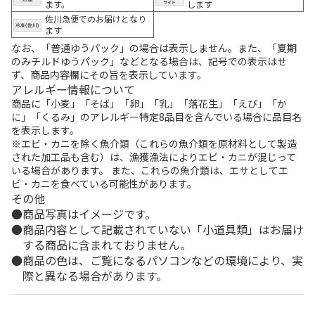
ます。
します
佐川急便でのお届けとなり
ます
なお、「普通ゆうパック」の場合は表示しません。また、「夏期
のみチルドゆうパック」などとなる場合は、記号での表示はせ
ず、商品内容欄にその旨を表示しています。
アレルギー情報について
商品に「小麦」「そば」「卵」「乳」「落花生」「えび」「か
に」「くるみ」のアレルギー特定8品目を含んでいる場合に品目名
を表示します。
※エビ・カニを除く魚介類（これらの魚介類を原材料として製造
された加工品も含む）は、漁獲漁法によりエビ・カニが混じって
いる場合があります。 また、これらの魚介類は、エサとしてエ
ビ・カニを食べている可能性があります。
その他
商品写真はイメージです。
商品内容として記載されていない「小道具類」はお届け
する商品に含まれておりません。
商品の色は、ご覧になるパソコンなどの環境により、実
際と異なる場合があります。