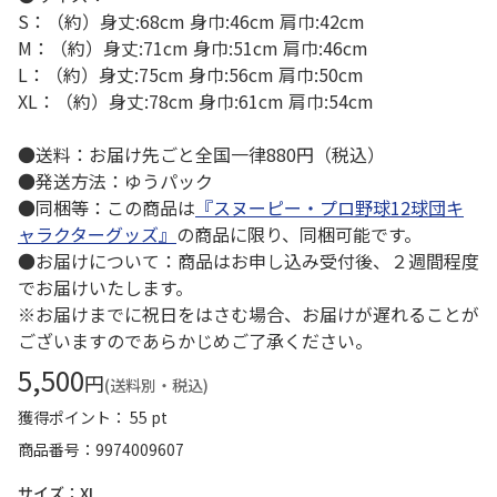
S：（約）身丈:68cm 身巾:46cm 肩巾:42cm
M：（約）身丈:71cm 身巾:51cm 肩巾:46cm
L：（約）身丈:75cm 身巾:56cm 肩巾:50cm
XL：（約）身丈:78cm 身巾:61cm 肩巾:54cm
●送料：お届け先ごと全国一律880円（税込）
●発送方法：ゆうパック
●同梱等：この商品は
『スヌーピー・プロ野球12球団キ
ャラクターグッズ』
の商品に限り、同梱可能です。
●お届けについて：商品はお申し込み受付後、２週間程度
でお届けいたします。
※お届けまでに祝日をはさむ場合、お届けが遅れることが
ございますのであらかじめご了承ください。
5,500
円
(送料別・税込)
獲得ポイント： 55 pt
商品番号
9974009607
サイズ：XL