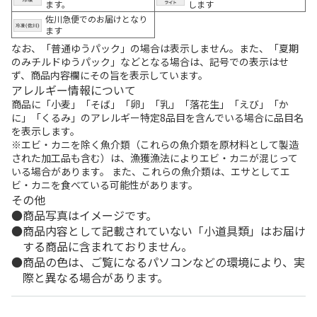
ます。
します
佐川急便でのお届けとなり
ます
なお、「普通ゆうパック」の場合は表示しません。また、「夏期
のみチルドゆうパック」などとなる場合は、記号での表示はせ
ず、商品内容欄にその旨を表示しています。
アレルギー情報について
商品に「小麦」「そば」「卵」「乳」「落花生」「えび」「か
に」「くるみ」のアレルギー特定8品目を含んでいる場合に品目名
を表示します。
※エビ・カニを除く魚介類（これらの魚介類を原材料として製造
された加工品も含む）は、漁獲漁法によりエビ・カニが混じって
いる場合があります。 また、これらの魚介類は、エサとしてエ
ビ・カニを食べている可能性があります。
その他
商品写真はイメージです。
商品内容として記載されていない「小道具類」はお届け
する商品に含まれておりません。
商品の色は、ご覧になるパソコンなどの環境により、実
際と異なる場合があります。