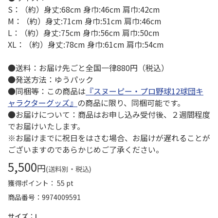
S：（約）身丈:68cm 身巾:46cm 肩巾:42cm
M：（約）身丈:71cm 身巾:51cm 肩巾:46cm
L：（約）身丈:75cm 身巾:56cm 肩巾:50cm
XL：（約）身丈:78cm 身巾:61cm 肩巾:54cm
●送料：お届け先ごと全国一律880円（税込）
●発送方法：ゆうパック
●同梱等：この商品は
『スヌーピー・プロ野球12球団キ
ャラクターグッズ』
の商品に限り、同梱可能です。
●お届けについて：商品はお申し込み受付後、２週間程度
でお届けいたします。
※お届けまでに祝日をはさむ場合、お届けが遅れることが
ございますのであらかじめご了承ください。
5,500
円
(送料別・税込)
獲得ポイント： 55 pt
商品番号
9974009591
サイズ：L