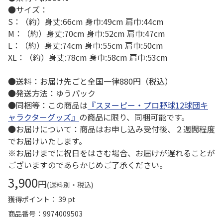
●サイズ：
S：（約）身丈:66cm 身巾:49cm 肩巾:44cm
M：（約）身丈:70cm 身巾:52cm 肩巾:47cm
L：（約）身丈:74cm 身巾:55cm 肩巾:50cm
XL：（約）身丈:78cm 身巾:58cm 肩巾:53cm
●送料：お届け先ごと全国一律880円（税込）
●発送方法：ゆうパック
●同梱等：この商品は
『スヌーピー・プロ野球12球団キ
ャラクターグッズ』
の商品に限り、同梱可能です。
●お届けについて：商品はお申し込み受付後、２週間程度
でお届けいたします。
※お届けまでに祝日をはさむ場合、お届けが遅れることが
ございますのであらかじめご了承ください。
3,900
円
(送料別・税込)
獲得ポイント： 39 pt
商品番号
9974009503