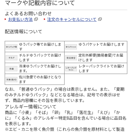
マークや記載内容について
よくあるお問い合わせ
お支払い方法
注文のキャンセルについて
配送情報について
ゆうパック等でお届けしま
ゆうパケットでお届けします
す
チルドゆうパックでお届け
定形外郵便(簡易書留)でお届
します
けします
冷凍ゆうパックでお届けし
レターパックライトでお届け
ます。
します
佐川急便でのお届けとなり
ます
なお、「普通ゆうパック」の場合は表示しません。また、「夏期
のみチルドゆうパック」などとなる場合は、記号での表示はせ
ず、商品内容欄にその旨を表示しています。
アレルギー情報について
商品に「小麦」「そば」「卵」「乳」「落花生」「えび」「か
に」「くるみ」のアレルギー特定8品目を含んでいる場合に品目名
を表示します。
※エビ・カニを除く魚介類（これらの魚介類を原材料として製造