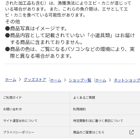
された加工品も含む）は、漁獲漁法によりエビ・カニが混じって
いる場合があります。 また、これらの魚介類は、エサとしてエ
ビ・カニを食べている可能性があります。
その他
商品写真はイメージです。
商品内容として記載されていない「小道具類」はお届け
する商品に含まれておりません。
商品の色は、ご覧になるパソコンなどの環境により、実
際と異なる場合があります。
ホーム
グッズストア
スポーツ・スポーツ選手
NPB（日本野球機構）
ホーム
ショップ一覧
ホーム
レッツ
ネットショップ
26SNOOPY 
ご利用ガイド
よくあるご質問
お問い合わせ
利用規約
サイト運営会社について
特定商取引法に基づく表記について
プライバシーポリシー
商品のご提案はこちら