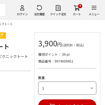
0
ログイン
注文履歴
クイック注文
カート
メニュー
クニックトート
3,900
円
トート
(送料別・税込)
獲得ポイント： 39 pt
ピクニックトート
商品番号
9974009451
数量