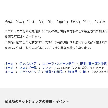
商品に「小麦」「そば」「卵」「乳」「落花生」「えび」「かに」「くるみ」
※エビ・カニを除く魚介類（これらの魚介類を原材料として製造された加工品
※商品写真はイメージです。
※商品内容として記載されていない「小道具類」はお届けする商品に含まれて
※商品の色は、印刷の都合により、実際と異なる場合があります。
ホーム
グッズストア
スポーツ・スポーツ選手
NPB（日本野球機構
ホーム
ショップ一覧
レッツ
26SNOOPY LIONS ピクニックトート
ホーム
ネットショップ
雑貨・日用品
装身具
鞄
26SNOOP
郵便局のネットショップの特集・イベント