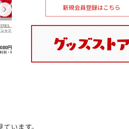
新規会員登録はこちら
OSTIES オリジナ
アニメ『ジョジョの
コジコジ／ショルダ
アニメ『ジョ
Tシャツ Sサイズ
奇妙な冒険 黄金の
ー付きバッグ
奇妙な冒険 
風』CITY POP
…
風』CITY PO
5.0
（3）
4.5
（6）
4.8
（4）
,080円
4,939円
1,760円
3,839円
送料別・税込)
(送料別・税込)
(送料別・税込)
(送料別・税込
見ています。