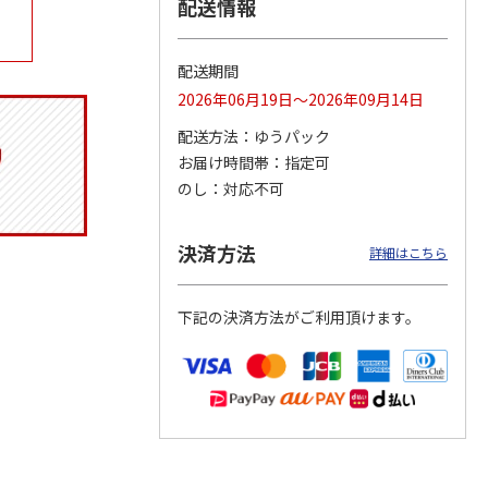
配送情報
配送期間
ジョの
『ジョジョの奇妙な
『ジョジョの奇妙な
『ジョジョの奇妙な
2026年06月19日～2026年09月14日
黄金の
冒険 スターダスト
冒険 スターダスト
冒険 スターダスト
P
…
クルセイダース』
クルセイダース』
クルセイダース』
配送方法
ゆうパック
ワー
…
トラ
…
トラ
…
お届け時間帯
指定可
4,400円
3,300円
3,300円
のし
対応不可
)
(送料別・税込)
(送料別・税込)
(送料別・税込)
決済方法
詳細はこちら
下記の決済方法がご利用頂けます。