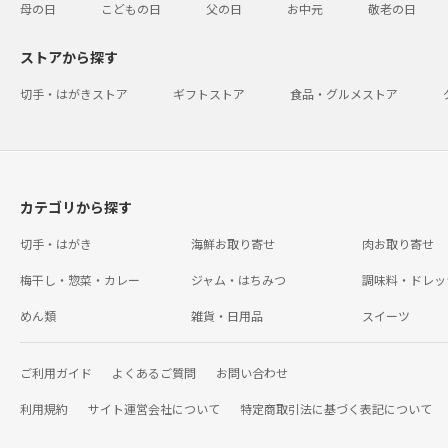
母の日
こどもの日
父の日
お中元
敬老の日
ストアから探す
切手・はがきストア
ギフトストア
食品・グルメストア
カテゴリから探す
切手・はがき
海鮮お取り寄せ
肉お取り寄せ
梅干し・惣菜・カレー
ジャム・はちみつ
調味料・ドレッ
めん類
雑貨・日用品
スイーツ
ご利用ガイド
よくあるご質問
お問い合わせ
利用規約
サイト運営会社について
特定商取引法に基づく表記について