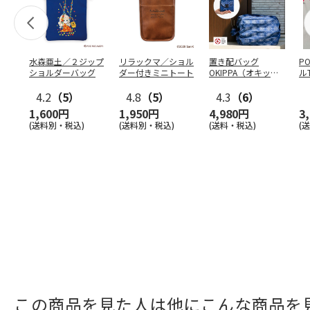
水森亜土／２ジップ
リラックマ／ショル
置き配バッグ
P
ショルダーバッグ
ダー付きミニトート
OKIPPA（オキッ
ル
パ）
4.2
（5）
4.8
（5）
4.3
（6）
1,600円
1,950円
4,980円
3
(送料別・税込)
(送料別・税込)
(送料・税込)
(
この商品を見た人は他にこんな商品を