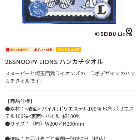
26SNOOPY LIONS ハンカチタオル
スヌーピーと埼玉西武ライオンズのコラボデザインのハン
カチタオルです。
【商品仕様】
●素材：<表面> パイル:ポリエステル100% 地糸:ポリエス
テル100%<裏面> パイル :綿100%
●サイズ：（約）W200×H200mm
●送料：お届け先ごと全国一律880円（税込）