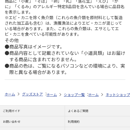
商品に「小麦」「そば」「卵」「乳」「落花生」「えび」「か
に」「くるみ」のアレルギー特定8品目を含んでいる場合に品目名
を表示します。
※エビ・カニを除く魚介類（これらの魚介類を原材料として製造
された加工品も含む）は、漁獲漁法によりエビ・カニが混じって
いる場合があります。 また、これらの魚介類は、エサとしてエ
ビ・カニを食べている可能性があります。
その他
商品写真はイメージです。
商品内容として記載されていない「小道具類」はお届け
する商品に含まれておりません。
商品の色は、ご覧になるパソコンなどの環境により、実
際と異なる場合があります。
ホーム
グッズストア
スポーツ・スポーツ選手
NPB（日本野球機構）
ホーム
ショップ一覧
ホーム
レッツ
ネットショップ
26SNOOPY
ご利用ガイド
よくあるご質問
お問い合わせ
利用規約