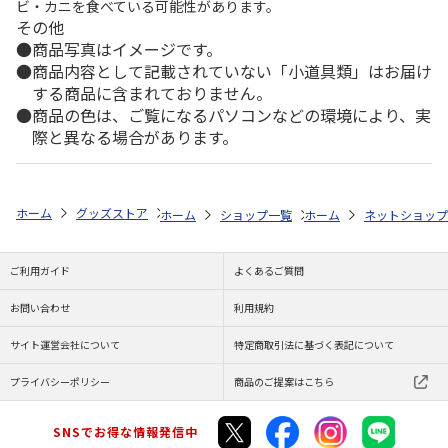
ビ・カニを食べている可能性があります。
その他
商品写真はイメージです。
商品内容として記載されていない「小道具類」はお届け
する商品に含まれておりません。
商品の色は、ご覧になるパソコンなどの環境により、実
際と異なる場合があります。
ホーム
グッズストア
スポーツ・スポーツ選手
NPB（日本野球機構）
ホーム
ショップ一覧
ホーム
レッツ
ネットショップ
26SNOOPY
ご利用ガイド
よくあるご質問
お問い合わせ
利用規約
サイト運営会社について
特定商取引法に基づく表記について
プライバシーポリシー
商品のご提案はこちら
SNSでお得な情報発信中