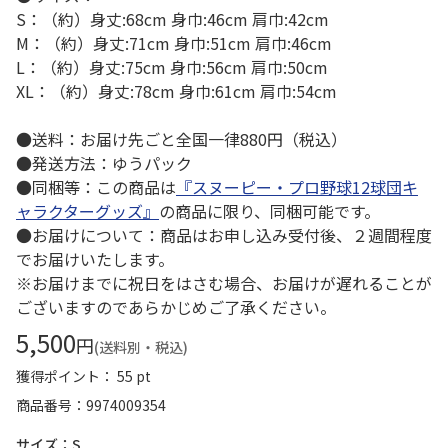
S：（約）身丈:68cm 身巾:46cm 肩巾:42cm
M：（約）身丈:71cm 身巾:51cm 肩巾:46cm
L：（約）身丈:75cm 身巾:56cm 肩巾:50cm
XL：（約）身丈:78cm 身巾:61cm 肩巾:54cm
●送料：お届け先ごと全国一律880円（税込）
●発送方法：ゆうパック
●同梱等：この商品は
『スヌーピー・プロ野球12球団キ
ャラクターグッズ』
の商品に限り、同梱可能です。
●お届けについて：商品はお申し込み受付後、２週間程度
でお届けいたします。
※お届けまでに祝日をはさむ場合、お届けが遅れることが
ございますのであらかじめご了承ください。
5,500
円
(送料別・税込)
獲得ポイント： 55 pt
商品番号
9974009354
サイズ：S