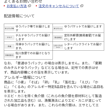
よくあるお問い合わせ
お支払い方法
注文のキャンセルについて
配送情報について
ゆうパック等でお届けしま
ゆうパケットでお届けします
す
チルドゆうパックでお届け
定形外郵便(簡易書留)でお届
します
けします
冷凍ゆうパックでお届けし
レターパックライトでお届け
ます。
します
佐川急便でのお届けとなり
ます
なお、「普通ゆうパック」の場合は表示しません。また、「夏期
のみチルドゆうパック」などとなる場合は、記号での表示はせ
ず、商品内容欄にその旨を表示しています。
アレルギー情報について
商品に「小麦」「そば」「卵」「乳」「落花生」「えび」「か
に」「くるみ」のアレルギー特定8品目を含んでいる場合に品目名
を表示します。
※エビ・カニを除く魚介類（これらの魚介類を原材料として製造
された加工品も含む）は、漁獲漁法によりエビ・カニが混じって
いる場合があります。 また、これらの魚介類は、エサとしてエ