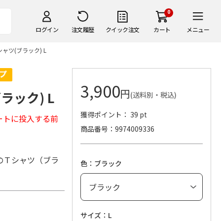
0
ログイン
注文履歴
クイック注文
カート
メニュー
 Tシャツ(ブラック) L
3,900
円
ブラック) L
(送料別・税込)
獲得ポイント： 39 pt
ートに投入する前
商品番号
9974009336
のＴシャツ（ブラ
色：ブラック
サイズ：L