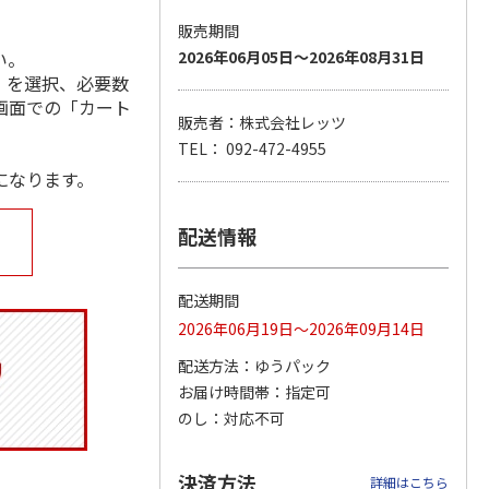
販売期間
い。
2026年06月05日～2026年08月31日
」を選択、必要数
ジョの
『ジョジョの奇妙な
『ジョジョの奇妙な
『ジョジョの奇妙な
画面での「カート
黄金の
冒険 スターダスト
冒険 スターダスト
冒険 スターダスト
販売者：株式会社レッツ
P
…
クルセイダース』
クルセイダース』
クルセイダース』
TEL： 092-472-4955
ワー
…
トラ
…
トラ
…
になります。
4,400円
3,300円
3,300円
)
(送料別・税込)
(送料別・税込)
(送料別・税込)
配送情報
配送期間
2026年06月19日～2026年09月14日
配送方法
ゆうパック
お届け時間帯
指定可
のし
対応不可
決済方法
詳細はこちら