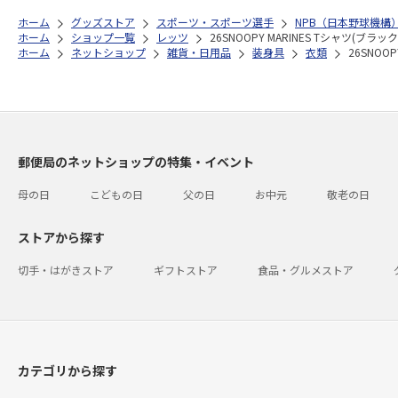
ホーム
グッズストア
スポーツ・スポーツ選手
NPB（日本野球機構
ホーム
ショップ一覧
レッツ
26SNOOPY MARINES Tシャツ(ブラック)
ホーム
ネットショップ
雑貨・日用品
装身具
衣類
26SNOOP
郵便局のネットショップの特集・イベント
母の日
こどもの日
父の日
お中元
敬老の日
ストアから探す
切手・はがきストア
ギフトストア
食品・グルメストア
カテゴリから探す