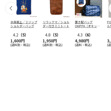
水森亜土／２ジップ
リラックマ／ショル
置き配バッグ
P
ショルダーバッグ
ダー付きミニトート
OKIPPA（オキッ
ル
パ）
4.2
（5）
4.8
（5）
4.3
（6）
1,600円
1,950円
4,980円
3
(送料別・税込)
(送料別・税込)
(送料・税込)
(