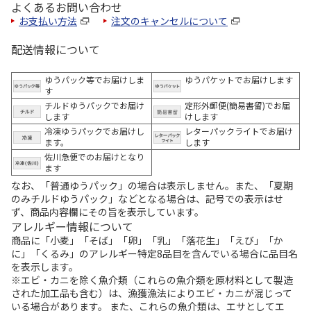
よくあるお問い合わせ
お支払い方法
注文のキャンセルについて
配送情報について
ゆうパック等でお届けしま
ゆうパケットでお届けします
す
チルドゆうパックでお届け
定形外郵便(簡易書留)でお届
します
けします
冷凍ゆうパックでお届けし
レターパックライトでお届け
ます。
します
佐川急便でのお届けとなり
ます
なお、「普通ゆうパック」の場合は表示しません。また、「夏期
のみチルドゆうパック」などとなる場合は、記号での表示はせ
ず、商品内容欄にその旨を表示しています。
アレルギー情報について
商品に「小麦」「そば」「卵」「乳」「落花生」「えび」「か
に」「くるみ」のアレルギー特定8品目を含んでいる場合に品目名
を表示します。
※エビ・カニを除く魚介類（これらの魚介類を原材料として製造
された加工品も含む）は、漁獲漁法によりエビ・カニが混じって
いる場合があります。 また、これらの魚介類は、エサとしてエ