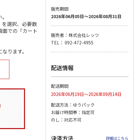
販売期間
い。
2026年06月05日～2026年08月31日
」を選択、必要数
ジョの
『ジョジョの奇妙な
『ジョジョの奇妙な
「I’m Doraemon」
画面での「カート
黄金の
冒険 スターダスト
冒険 スターダスト
× カオル 郵便局限
販売者：株式会社レッツ
P
…
クルセイダース』
クルセイダース』
定モデル（
…
TEL： 092-472-4955
ワー
…
トラ
…
4.8
（4）
になります。
4,400円
3,300円
4,840円
)
(送料別・税込)
(送料別・税込)
(送料別・税込)
配送情報
配送期間
2026年06月19日～2026年09月14日
配送方法
ゆうパック
お届け時間帯
指定可
のし
対応不可
決済方法
詳細はこちら