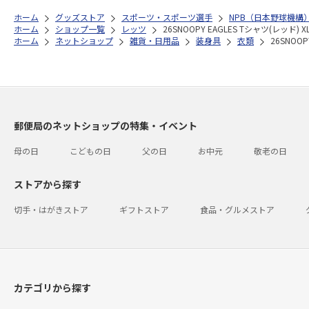
ホーム
グッズストア
スポーツ・スポーツ選手
NPB（日本野球機構
ホーム
ショップ一覧
レッツ
26SNOOPY EAGLES Tシャツ(レッド) X
ホーム
ネットショップ
雑貨・日用品
装身具
衣類
26SNOOP
郵便局のネットショップの特集・イベント
母の日
こどもの日
父の日
お中元
敬老の日
ストアから探す
切手・はがきストア
ギフトストア
食品・グルメストア
カテゴリから探す