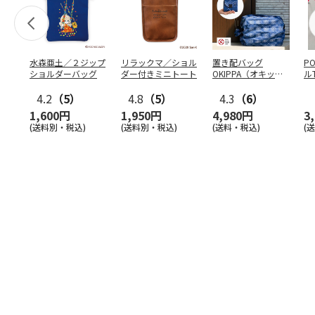
水森亜土／２ジップ
リラックマ／ショル
置き配バッグ
P
ショルダーバッグ
ダー付きミニトート
OKIPPA（オキッ
ル
パ）
4.2
（5）
4.8
（5）
4.3
（6）
1,600円
1,950円
4,980円
3
(送料別・税込)
(送料別・税込)
(送料・税込)
(