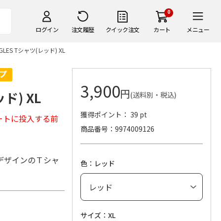
0
ログイン
注文履歴
クイック注文
カート
メニュー
AGLES Tシャツ(レッド) XL
3,900
円
ド) XL
(送料別・税込)
獲得ポイント： 39 pt
ートに投入する前
商品番号
9974009126
デザインのＴシャ
色：レッド
サイズ：XL