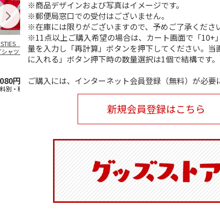
※商品デザインおよび写真はイメージです。
※郵便局窓口での受付はございません。
※在庫には限りがございますので、予めご了承くださ
※11点以上ご購入希望の場合は、カート画面で「10+
OSTIES オリジナ
アニメ『ジョジョの
コジコジ／ショルダ
アニメ『ジョ
量を入力し「再計算」ボタンを押下してください。当
Tシャツ Sサイズ
奇妙な冒険 黄金の
ー付きバッグ
奇妙な冒険 
に入れる」ボタン押下時の数量選択は1個で結構です。
風』CITY POP
…
風』CITY PO
5.0
（3）
4.5
（6）
4.8
（4）
ご購入には、インターネット会員登録（無料）が必要
,080円
4,939円
1,760円
3,839円
送料別・税込)
(送料別・税込)
(送料別・税込)
(送料別・税込
新規会員登録はこちら