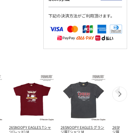
下記の決済方法がご利用頂けます。
26SNOOPY EAGLES Tシャ
26SNOOPY EAGLES グラン
26SNOOPY 
ツ(レッド) M
ジ風Tシャツ M
ジ風Tシャツ 