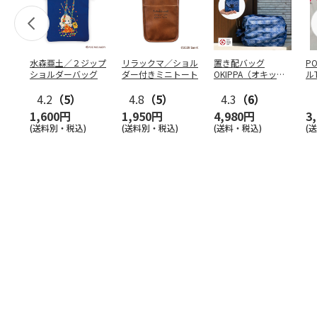
水森亜土／２ジップ
リラックマ／ショル
置き配バッグ
P
ショルダーバッグ
ダー付きミニトート
OKIPPA（オキッ
ル
パ）
4.2
（5）
4.8
（5）
4.3
（6）
1,600円
1,950円
4,980円
3
(送料別・税込)
(送料別・税込)
(送料・税込)
(