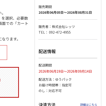
販売期間
い。
2026年06月05日～2026年08月31日
」を選択、必要数
ジョの
『ジョジョの奇妙な
『ジョジョの奇妙な
『ジョジョの奇妙な
画面での「カート
黄金の
冒険 スターダスト
冒険 スターダスト
冒険 スターダスト
販売者：株式会社レッツ
P
…
クルセイダース』
クルセイダース』
クルセイダース』
TEL： 092-472-4955
ワー
…
トラ
…
トラ
…
になります。
4,400円
3,300円
3,300円
)
(送料別・税込)
(送料別・税込)
(送料別・税込)
配送情報
配送期間
2026年06月19日～2026年09月14日
配送方法
ゆうパック
お届け時間帯
指定可
のし
対応不可
決済方法
詳細はこちら