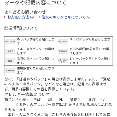
マークや記載内容について
よくあるお問い合わせ
お支払い方法
注文のキャンセルについて
配送情報について
ゆうパック等でお届けしま
ゆうパケットでお届けします
す
チルドゆうパックでお届け
定形外郵便(簡易書留)でお届
します
けします
冷凍ゆうパックでお届けし
レターパックライトでお届け
ます。
します
佐川急便でのお届けとなり
ます
なお、「普通ゆうパック」の場合は表示しません。また、「夏期
のみチルドゆうパック」などとなる場合は、記号での表示はせ
ず、商品内容欄にその旨を表示しています。
アレルギー情報について
商品に「小麦」「そば」「卵」「乳」「落花生」「えび」「か
に」「くるみ」のアレルギー特定8品目を含んでいる場合に品目名
を表示します。
※エビ・カニを除く魚介類（これらの魚介類を原材料として製造