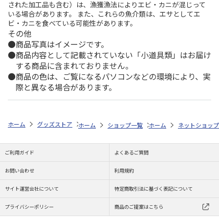
された加工品も含む）は、漁獲漁法によりエビ・カニが混じって
いる場合があります。 また、これらの魚介類は、エサとしてエ
ビ・カニを食べている可能性があります。
その他
商品写真はイメージです。
商品内容として記載されていない「小道具類」はお届け
する商品に含まれておりません。
商品の色は、ご覧になるパソコンなどの環境により、実
際と異なる場合があります。
ホーム
グッズストア
スポーツ・スポーツ選手
NPB（日本野球機構）
ホーム
ショップ一覧
ホーム
レッツ
ネットショップ
26SNOOPY 
ご利用ガイド
よくあるご質問
お問い合わせ
利用規約
サイト運営会社について
特定商取引法に基づく表記について
プライバシーポリシー
商品のご提案はこちら