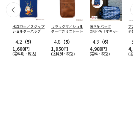
水森亜土／２ジップ
リラックマ／ショル
置き配バッグ
ア
ショルダーバッグ
ダー付きミニトート
OKIPPA（オキッ
奇
パ）
風』
4.2
（5）
4.8
（5）
4.3
（6）
1,600円
1,950円
4,980円
4
(送料別・税込)
(送料別・税込)
(送料・税込)
(