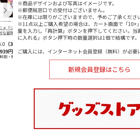
※商品デザインおよび写真はイメージです。
※郵便局窓口での受付はございません。
※在庫には限りがございますので、予めご了承くださ
※11点以上ご購入希望の場合は、カート画面で「10+
ニメ『ジョジョの
コジコジ／ショルダ
POSTIES オリジナ
アニメ『ジョ
量を入力し「再計算」ボタンを押下してください。当
妙な冒険 黄金の
ー付きバッグ
ルTシャツ Sサイズ
奇妙な冒険 
に入れる」ボタン押下時の数量選択は1個で結構です。
CITY POP
…
風』CITY PO
5.0
（3）
4.5
（6）
4.8
（4）
ご購入には、インターネット会員登録（無料）が必要
,939円
1,760円
3,080円
3,839円
送料別・税込)
(送料別・税込)
(送料別・税込)
(送料別・税込
新規会員登録はこちら