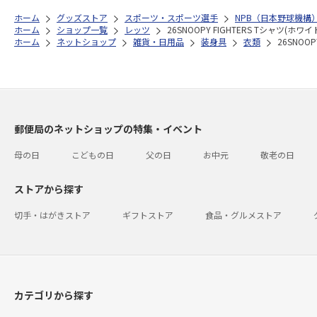
ホーム
グッズストア
スポーツ・スポーツ選手
NPB（日本野球機構
ホーム
ショップ一覧
レッツ
26SNOOPY FIGHTERS Tシャツ(ホワイト
ホーム
ネットショップ
雑貨・日用品
装身具
衣類
26SNOOP
郵便局のネットショップの特集・イベント
母の日
こどもの日
父の日
お中元
敬老の日
ストアから探す
切手・はがきストア
ギフトストア
食品・グルメストア
カテゴリから探す