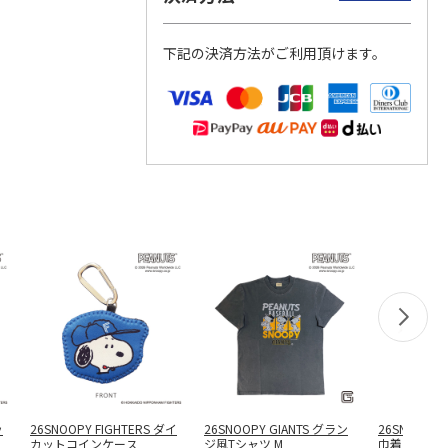
下記の決済方法がご利用頂けます。
ッ
26SNOOPY FIGHTERS ダイ
26SNOOPY GIANTS グラン
26SNOOPY 
カットコインケース
ジ風Tシャツ M
巾着トートバ