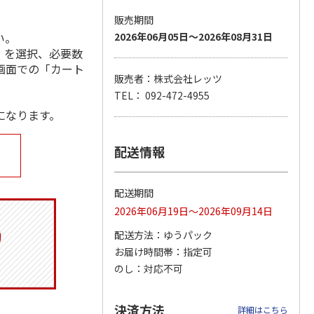
販売期間
い。
2026年06月05日～2026年08月31日
」を選択、必要数
ジョの
『ジョジョの奇妙な
『ジョジョの奇妙な
『ジョジョの奇妙な
画面での「カート
黄金の
冒険 スターダスト
冒険 スターダスト
冒険 スターダスト
販売者：株式会社レッツ
P
…
クルセイダース』
クルセイダース』
クルセイダース』
TEL： 092-472-4955
ワー
…
トラ
…
トラ
…
になります。
4,400円
3,300円
3,300円
)
(送料別・税込)
(送料別・税込)
(送料別・税込)
配送情報
配送期間
2026年06月19日～2026年09月14日
配送方法
ゆうパック
お届け時間帯
指定可
のし
対応不可
決済方法
詳細はこちら