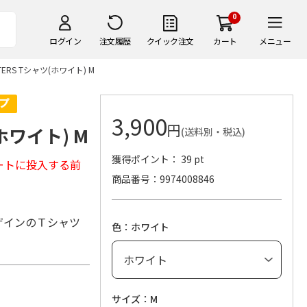
0
ログイン
注文履歴
クイック注文
カート
メニュー
HTERS Tシャツ(ホワイト) M
3,900
円
(ホワイト) M
(送料別・税込)
獲得ポイント： 39 pt
ートに投入する前
商品番号
9974008846
ザインのＴシャツ
色：ホワイト
サイズ：M