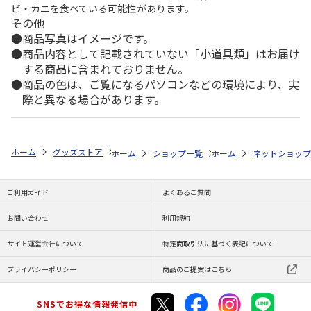
ビ・カニを食べている可能性があります。
その他
商品写真はイメージです。
商品内容として記載されていない「小道具類」はお届け
する商品に含まれておりません。
商品の色は、ご覧になるパソコンなどの環境により、実
際と異なる場合があります。
ホーム
グッズストア
スポーツ・スポーツ選手
NPB（日本野球機構）
ホーム
ショップ一覧
ホーム
レッツ
ネットショップ
26SNOOPY
ご利用ガイド
よくあるご質問
お問い合わせ
利用規約
サイト運営会社について
特定商取引法に基づく表記について
プライバシーポリシー
商品のご提案はこちら
SNSでお得な情報発信中