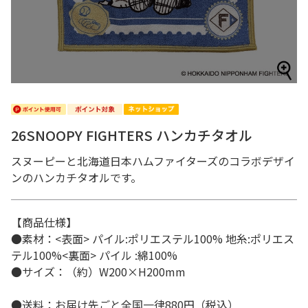
26SNOOPY FIGHTERS ハンカチタオル
スヌーピーと北海道日本ハムファイターズのコラボデザイ
ンのハンカチタオルです。
【商品仕様】
●素材：<表面> パイル:ポリエステル100% 地糸:ポリエス
テル100%<裏面> パイル :綿100%
●サイズ：（約）W200×H200mm
●送料：お届け先ごと全国一律880円（税込）