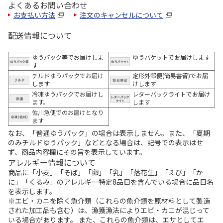
よくあるお問い合わせ
お支払い方法
注文のキャンセルについて
配送情報について
ゆうパック等でお届けしま
ゆうパケットでお届けします
す
チルドゆうパックでお届け
定形外郵便(簡易書留)でお届
します
けします
冷凍ゆうパックでお届けし
レターパックライトでお届け
ます。
します
佐川急便でのお届けとなり
ます
なお、「普通ゆうパック」の場合は表示しません。また、「夏期
のみチルドゆうパック」などとなる場合は、記号での表示はせ
ず、商品内容欄にその旨を表示しています。
アレルギー情報について
商品に「小麦」「そば」「卵」「乳」「落花生」「えび」「か
に」「くるみ」のアレルギー特定8品目を含んでいる場合に品目名
を表示します。
※エビ・カニを除く魚介類（これらの魚介類を原材料として製造
された加工品も含む）は、漁獲漁法によりエビ・カニが混じって
いる場合があります。 また、これらの魚介類は、エサとしてエ