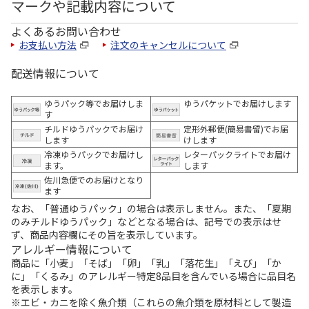
マークや記載内容について
よくあるお問い合わせ
お支払い方法
注文のキャンセルについて
配送情報について
ゆうパック等でお届けしま
ゆうパケットでお届けします
す
チルドゆうパックでお届け
定形外郵便(簡易書留)でお届
します
けします
冷凍ゆうパックでお届けし
レターパックライトでお届け
ます。
します
佐川急便でのお届けとなり
ます
なお、「普通ゆうパック」の場合は表示しません。また、「夏期
のみチルドゆうパック」などとなる場合は、記号での表示はせ
ず、商品内容欄にその旨を表示しています。
アレルギー情報について
商品に「小麦」「そば」「卵」「乳」「落花生」「えび」「か
に」「くるみ」のアレルギー特定8品目を含んでいる場合に品目名
を表示します。
※エビ・カニを除く魚介類（これらの魚介類を原材料として製造