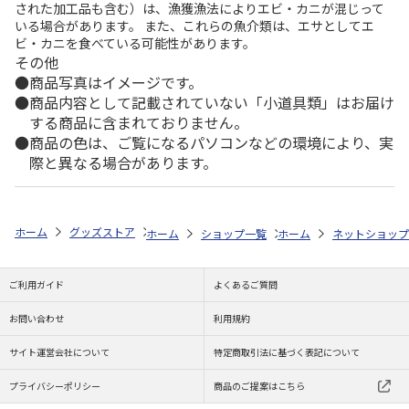
された加工品も含む）は、漁獲漁法によりエビ・カニが混じって
いる場合があります。 また、これらの魚介類は、エサとしてエ
ビ・カニを食べている可能性があります。
その他
商品写真はイメージです。
商品内容として記載されていない「小道具類」はお届け
する商品に含まれておりません。
商品の色は、ご覧になるパソコンなどの環境により、実
際と異なる場合があります。
ホーム
グッズストア
スポーツ・スポーツ選手
NPB（日本野球機構）
ホーム
ショップ一覧
ホーム
レッツ
ネットショップ
26SNOOPY 
ご利用ガイド
よくあるご質問
お問い合わせ
利用規約
サイト運営会社について
特定商取引法に基づく表記について
プライバシーポリシー
商品のご提案はこちら