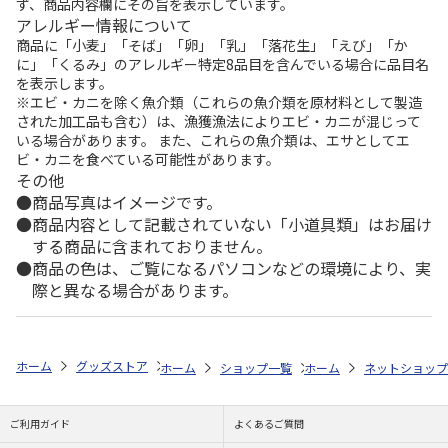
ず、商品内容欄にその旨を表示しています。
アレルギー情報について
商品に「小麦」「そば」「卵」「乳」「落花生」「えび」「か
に」「くるみ」のアレルギー特定8品目を含んでいる場合に品目名
を表示します。
※エビ・カニを除く魚介類（これらの魚介類を原材料として製造
された加工品も含む）は、漁獲漁法によりエビ・カニが混じって
いる場合があります。 また、これらの魚介類は、エサとしてエ
ビ・カニを食べている可能性があります。
その他
商品写真はイメージです。
商品内容として記載されていない「小道具類」はお届け
する商品に含まれておりません。
商品の色は、ご覧になるパソコンなどの環境により、実
際と異なる場合があります。
ホーム
グッズストア
スポーツ・スポーツ選手
NPB（日本野球機構）
ホーム
ショップ一覧
ホーム
レッツ
ネットショップ
26SNOOP
ご利用ガイド
よくあるご質問