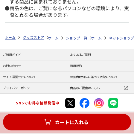
する商品に含まれておりません。
商品の色は、ご覧になるパソコンなどの環境により、実
際と異なる場合があります。
ホーム
グッズストア
スポーツ・スポーツ選手
NPB（日本野球機構）
ホーム
ショップ一覧
ホーム
レッツ
ネットショップ
26SNOOPY
ご利用ガイド
よくあるご質問
お問い合わせ
利用規約
サイト運営会社について
特定商取引法に基づく表記について
プライバシーポリシー
商品のご提案はこちら
SNSでお得な情報発信中
カートに入れる
Copyright (C) JAPAN POST Co.,Ltd. All Rights Reserved.