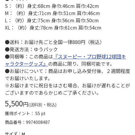
S：（約）身丈:68cm 身巾:46cm 肩巾:42cm
M：（約）身丈:71cm 身巾:51cm 肩巾:46cm
L：（約）身丈:75cm 身巾:56cm 肩巾:50cm
XL：（約）身丈:78cm 身巾:61cm 肩巾:54cm
●送料：お届け先ごと全国一律880円（税込）
●発送方法：ゆうパック
●同梱等：この商品は
『スヌーピー・プロ野球12球団キ
ャラクターグッズ』
の商品に限り、同梱可能です。
●お届けについて：商品はお申し込み受付後、２週間程度
でお届けいたします。
※お届けまでに祝日をはさむ場合、お届けが遅れることが
ございますのであらかじめご了承ください。
5,500
円
(送料別・税込)
獲得ポイント： 55 pt
商品番号
9974008487
サイズ：M