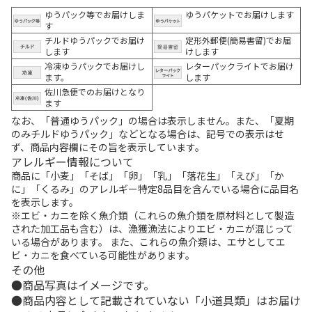
ゆうパック等でお届けしま
ゆうパケットでお届けします
す
チルドゆうパックでお届け
定形外郵便(簡易書留)でお届
します
けします
冷凍ゆうパックでお届けし
レターパックライトでお届け
ます。
します
佐川急便でのお届けとなり
ます
なお、「普通ゆうパック」の場合は表示しません。また、「夏期
のみチルドゆうパック」などとなる場合は、記号での表示はせ
ず、商品内容欄にその旨を表示しています。
アレルギー情報について
商品に「小麦」「そば」「卵」「乳」「落花生」「えび」「か
に」「くるみ」のアレルギー特定8品目を含んでいる場合に品目名
を表示します。
※エビ・カニを除く魚介類（これらの魚介類を原材料として製造
された加工品も含む）は、漁獲漁法によりエビ・カニが混じって
いる場合があります。 また、これらの魚介類は、エサとしてエ
ビ・カニを食べている可能性があります。
その他
商品写真はイメージです。
商品内容として記載されていない「小道具類」はお届け