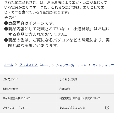
された加工品も含む）は、漁獲漁法によりエビ・カニが混じって
いる場合があります。 また、これらの魚介類は、エサとしてエ
ビ・カニを食べている可能性があります。
その他
商品写真はイメージです。
商品内容として記載されていない「小道具類」はお届け
する商品に含まれておりません。
商品の色は、ご覧になるパソコンなどの環境により、実
際と異なる場合があります。
ホーム
グッズストア
スポーツ・スポーツ選手
NPB（日本野球機構）
ホーム
ショップ一覧
ホーム
レッツ
ネットショップ
26SNOOPY 
ご利用ガイド
よくあるご質問
お問い合わせ
利用規約
サイト運営会社について
特定商取引法に基づく表記について
プライバシーポリシー
商品のご提案はこちら