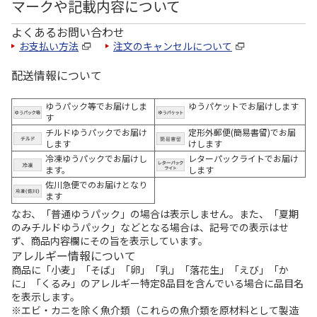
マークや記載内容について
よくあるお問い合わせ
お支払い方法
注文のキャンセルについて
配送情報について
ゆうパック等でお届けしま
ゆうパケットでお届けします
す
チルドゆうパックでお届け
定形外郵便(簡易書留)でお届
します
けします
冷凍ゆうパックでお届けし
レターパックライトでお届け
ます。
します
佐川急便でのお届けとなり
ます
なお、「普通ゆうパック」の場合は表示しません。また、「夏期
のみチルドゆうパック」などとなる場合は、記号での表示はせ
ず、商品内容欄にその旨を表示しています。
アレルギー情報について
商品に「小麦」「そば」「卵」「乳」「落花生」「えび」「か
に」「くるみ」のアレルギー特定8品目を含んでいる場合に品目名
を表示します。
※エビ・カニを除く魚介類（これらの魚介類を原材料として製造