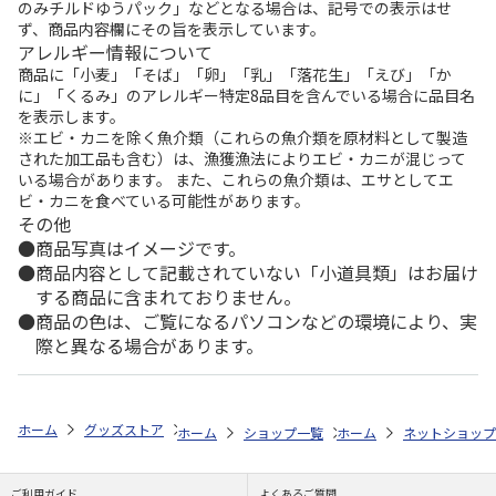
のみチルドゆうパック」などとなる場合は、記号での表示はせ
ず、商品内容欄にその旨を表示しています。
アレルギー情報について
商品に「小麦」「そば」「卵」「乳」「落花生」「えび」「か
に」「くるみ」のアレルギー特定8品目を含んでいる場合に品目名
を表示します。
※エビ・カニを除く魚介類（これらの魚介類を原材料として製造
された加工品も含む）は、漁獲漁法によりエビ・カニが混じって
いる場合があります。 また、これらの魚介類は、エサとしてエ
ビ・カニを食べている可能性があります。
その他
商品写真はイメージです。
商品内容として記載されていない「小道具類」はお届け
する商品に含まれておりません。
商品の色は、ご覧になるパソコンなどの環境により、実
際と異なる場合があります。
ホーム
グッズストア
スポーツ・スポーツ選手
NPB（日本野球機構）
ホーム
ショップ一覧
ホーム
レッツ
ネットショップ
26SNOOPY
ご利用ガイド
よくあるご質問