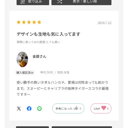
絞り込み
表示：新しい順
2026.7.22
デザインも生地も気に入ってます
実際に使ってみた感想
:とても良い
金銀さん
年代:
50代
性別:
女性
購入確認済み
使い勝手の良いタオルハンカチ、夏場は何枚あっても助かり
ます。スヌーピーとチャリブラの阪神タイガースコラボ最強
ですネ〜
参考になった
0
Like!
0