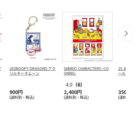
オ
26SNOOPY DRAGONS アク
SANRIO CHARACTERS -CO
25 おくる
リルキーチェーン
OKING-
ール スヌ
4.0
（6）
900円
2,400円
350円
(送料別・税込)
(送料別・税込)
(送料別・税込