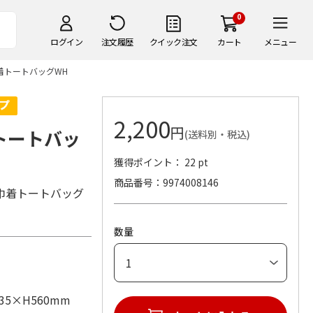
0
ログイン
注文履歴
クイック注文
カート
メニュー
り巾着トートバッグWH
2,200
円
着トートバッ
(送料別・税込)
獲得ポイント： 22 pt
商品番号
9974008146
巾着トートバッグ
数量
35×H560mm