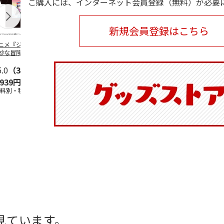
ご購入には、インターネット会員登録（無料）が必要
新規会員登録はこちら
ニメ『ジョジョの
コジコジ／ショルダ
POSTIES オリジナ
アニメ『ジョ
妙な冒険 黄金の
ー付きバッグ
ルTシャツ Sサイズ
奇妙な冒険 
CITY POP
…
風』CITY PO
5.0
（3）
4.5
（6）
4.8
（4）
,939円
1,760円
3,080円
3,839円
送料別・税込)
(送料別・税込)
(送料別・税込)
(送料別・税込
見ています。