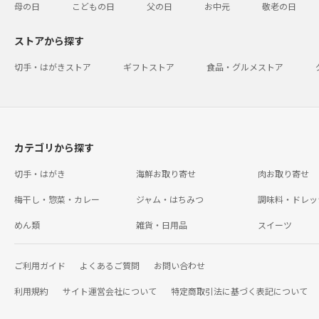
母の日
こどもの日
父の日
お中元
敬老の日
ストアから探す
切手・はがきストア
ギフトストア
食品・グルメストア
カテゴリから探す
切手・はがき
海鮮お取り寄せ
肉お取り寄せ
梅干し・惣菜・カレー
ジャム・はちみつ
調味料・ドレッ
めん類
雑貨・日用品
スイーツ
ご利用ガイド
よくあるご質問
お問い合わせ
利用規約
サイト運営会社について
特定商取引法に基づく表記について