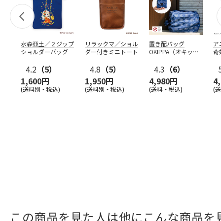
水森亜土／２ジップ
リラックマ／ショル
置き配バッグ
ア
ショルダーバッグ
ダー付きミニトート
OKIPPA（オキッ
奇
パ）
風』
4.2
（5）
4.8
（5）
4.3
（6）
1,600円
1,950円
4,980円
4
(送料別・税込)
(送料別・税込)
(送料・税込)
(
この商品を見た人は他にこんな商品を