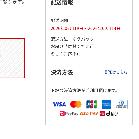
になります。
配送情報
配送期間
ジョの
『ジョジョの奇妙な
『ジョジョの奇妙な
『ジョジョの奇妙な
2026年06月19日～2026年09月14日
黄金の
冒険 スターダスト
冒険 スターダスト
冒険 スターダスト
P
…
クルセイダース』
クルセイダース』
クルセイダース』
配送方法
ゆうパック
ワー
…
トラ
…
トラ
…
お届け時間帯
指定可
4,400円
3,300円
3,300円
のし
対応不可
)
(送料別・税込)
(送料別・税込)
(送料別・税込)
決済方法
詳細はこちら
下記の決済方法がご利用頂けます。