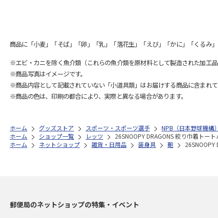
商品に「小麦」「そば」「卵」「乳」「落花生」「えび」「かに」「くるみ」
※エビ・カニを除く魚介類（これらの魚介類を原材料として製造された加工品
※商品写真はイメージです。
※商品内容として記載されていない「小道具類」はお届けする商品に含まれて
※商品の色は、印刷の都合により、実際と異なる場合があります。
ホーム
グッズストア
スポーツ・スポーツ選手
NPB（日本野球機構
ホーム
ショップ一覧
レッツ
26SNOOPY DRAGONS 絞り巾着トー
ホーム
ネットショップ
雑貨・日用品
装身具
鞄
26SNOOP
郵便局のネットショップの特集・イベント