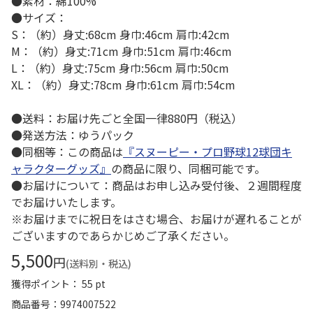
●素材：綿100%
●サイズ：
S：（約）身丈:68cm 身巾:46cm 肩巾:42cm
M：（約）身丈:71cm 身巾:51cm 肩巾:46cm
L：（約）身丈:75cm 身巾:56cm 肩巾:50cm
XL：（約）身丈:78cm 身巾:61cm 肩巾:54cm
●送料：お届け先ごと全国一律880円（税込）
●発送方法：ゆうパック
●同梱等：この商品は
『スヌーピー・プロ野球12球団キ
ャラクターグッズ』
の商品に限り、同梱可能です。
●お届けについて：商品はお申し込み受付後、２週間程度
でお届けいたします。
※お届けまでに祝日をはさむ場合、お届けが遅れることが
ございますのであらかじめご了承ください。
5,500
円
(送料別・税込)
獲得ポイント： 55 pt
商品番号
9974007522