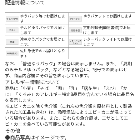
配送情報について
ゆうパック等でお届けしま
ゆうパケットでお届けします
す
チルドゆうパックでお届け
定形外郵便(簡易書留)でお届
します
けします
冷凍ゆうパックでお届けし
レターパックライトでお届け
ます。
します
佐川急便でのお届けとなり
ます
なお、「普通ゆうパック」の場合は表示しません。また、「夏期
のみチルドゆうパック」などとなる場合は、記号での表示はせ
ず、商品内容欄にその旨を表示しています。
アレルギー情報について
商品に「小麦」「そば」「卵」「乳」「落花生」「えび」「か
に」「くるみ」のアレルギー特定8品目を含んでいる場合に品目名
を表示します。
※エビ・カニを除く魚介類（これらの魚介類を原材料として製造
された加工品も含む）は、漁獲漁法によりエビ・カニが混じって
いる場合があります。 また、これらの魚介類は、エサとしてエ
ビ・カニを食べている可能性があります。
その他
商品写真はイメージです。