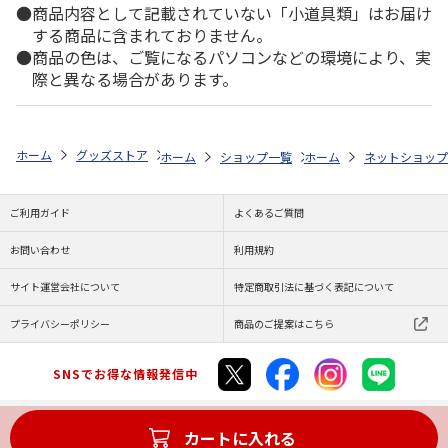
商品内容として記載されていない「小道具類」はお届け
する商品に含まれておりません。
商品の色は、ご覧になるパソコンなどの環境により、実
際と異なる場合があります。
ホーム
グッズストア
スポーツ・スポーツ選手
NPB（日本野球機構）
ホーム
ショップ一覧
ホーム
レッツ
ネットショップ
26SNOOPY
ご利用ガイド
よくあるご質問
お問い合わせ
利用規約
サイト運営会社について
特定商取引法に基づく表記について
プライバシーポリシー
商品のご提案はこちら
SNSでお得な情報発信中
カートに入れる