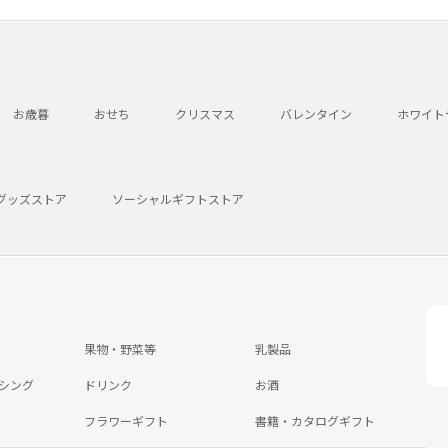
お歳暮
おせち
クリスマス
バレンタイン
ホワイト
グッズストア
ソーシャルギフトストア
果物・野菜等
乳製品
シング
ドリンク
お酒
フラワーギフト
書籍・カタログギフト