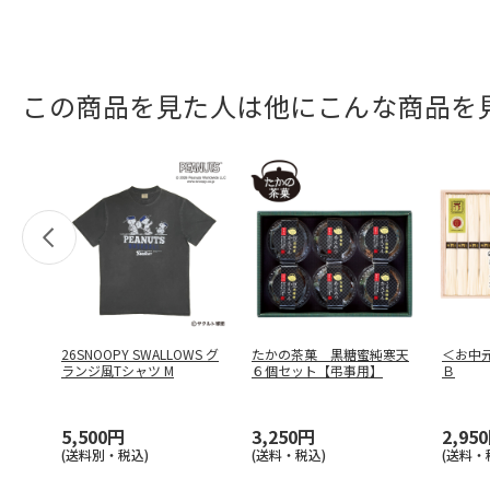
この商品を見た人は他にこんな商品を
26SNOOPY SWALLOWS グ
たかの茶菓 黒糖蜜純寒天
＜お中
ランジ風Tシャツ M
６個セット【弔事用】
Ｂ
5,500円
3,250円
2,95
(送料別・税込)
(送料・税込)
(送料・