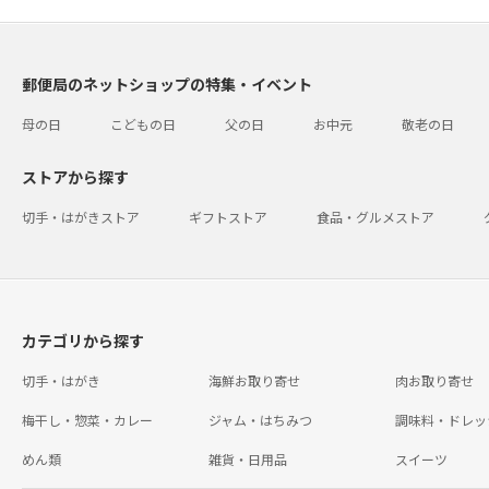
郵便局のネットショップの特集・イベント
母の日
こどもの日
父の日
お中元
敬老の日
ストアから探す
切手・はがきストア
ギフトストア
食品・グルメストア
カテゴリから探す
切手・はがき
海鮮お取り寄せ
肉お取り寄せ
梅干し・惣菜・カレー
ジャム・はちみつ
調味料・ドレッ
めん類
雑貨・日用品
スイーツ