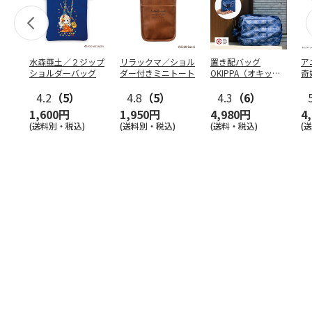
水森亜土／２ジップ
リラックマ／ショル
置き配バッグ
ア
ショルダーバッグ
ダー付きミニトート
OKIPPA（オキッ
奇
パ）
風』
4.2
（5）
4.8
（5）
4.3
（6）
1,600円
1,950円
4,980円
4
(送料別・税込)
(送料別・税込)
(送料・税込)
(