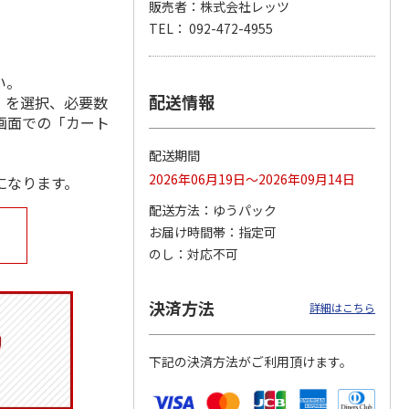
販売者：株式会社レッツ
TEL： 092-472-4955
い。
ジョの
『ジョジョの奇妙な
『ジョジョの奇妙な
『ジョジョの奇妙な
黄金の
冒険 スターダスト
冒険 スターダスト
冒険 スターダスト
配送情報
」を選択、必要数
P
…
クルセイダース』
クルセイダース』
クルセイダース』
画面での「カート
ワー
…
トラ
…
トラ
…
4,400円
3,300円
3,300円
配送期間
)
(送料別・税込)
(送料別・税込)
(送料別・税込)
2026年06月19日～2026年09月14日
になります。
配送方法
ゆうパック
お届け時間帯
指定可
のし
対応不可
決済方法
詳細はこちら
下記の決済方法がご利用頂けます。