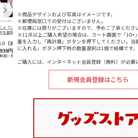
※商品デザインおよび写真はイメージです。
※郵便局窓口での受付はございません。
※在庫には限りがございますので、予めご了承くださ
ニメ『ジョジョの
コジコジ／ショルダ
POSTIES オリジナ
アニメ『ジョ
妙な冒険 黄金の
ー付きバッグ
ルTシャツ Sサイズ
奇妙な冒険 
※11点以上ご購入希望の場合は、カート画面で「10+
CITY POP
…
風』CITY PO
量を入力し「再計算」ボタンを押下してください。当
5.0
（3）
4.5
（6）
4.8
（4）
に入れる」ボタン押下時の数量選択は1個で結構です。
,939円
1,760円
3,080円
3,839円
送料別・税込)
(送料別・税込)
(送料別・税込)
(送料別・税込
ご購入には、インターネット会員登録（無料）が必要
新規会員登録はこちら