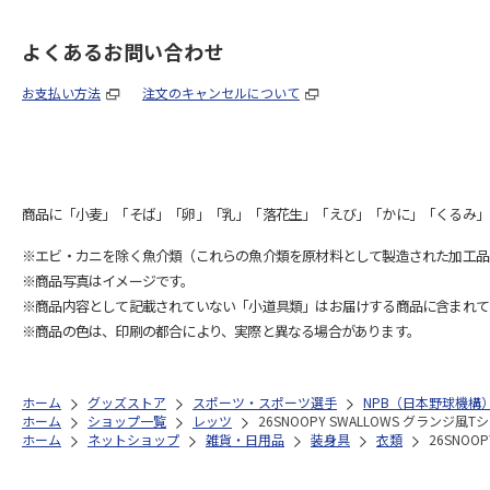
よくあるお問い合わせ
お支払い方法
注文のキャンセルについて
商品に「小麦」「そば」「卵」「乳」「落花生」「えび」「かに」「くるみ」
※エビ・カニを除く魚介類（これらの魚介類を原材料として製造された加工品
※商品写真はイメージです。
※商品内容として記載されていない「小道具類」はお届けする商品に含まれて
※商品の色は、印刷の都合により、実際と異なる場合があります。
ホーム
グッズストア
スポーツ・スポーツ選手
NPB（日本野球機構
ホーム
ショップ一覧
レッツ
26SNOOPY SWALLOWS グランジ風Tシ
ホーム
ネットショップ
雑貨・日用品
装身具
衣類
26SNOO