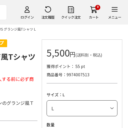
0
ログイン
注文履歴
クイック注文
カート
メニュー
OWS グランジ風Tシャツ L
5,500
円
ンジ風Tシャツ
(送料別・税込)
獲得ポイント： 55 pt
商品番号
9974007513
入する前に必ず商
サイズ：L
ンのグランジ風Ｔ
数量