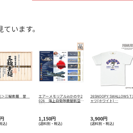
見ています。
元＞三輪素麺 誉
エアーメモリアルinかのや2
26SNOOPY SWALLOWS T
026 海上自衛隊鹿屋航空
ャツ(ホワイト)
…
基地
0円
1,150円
3,900円
税込)
(送料別・税込)
(送料別・税込)