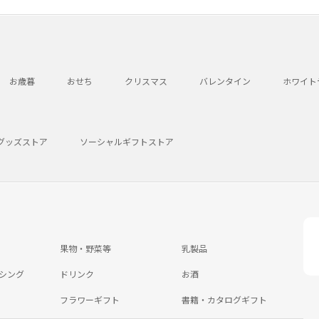
お歳暮
おせち
クリスマス
バレンタイン
ホワイト
グッズストア
ソーシャルギフトストア
果物・野菜等
乳製品
シング
ドリンク
お酒
フラワーギフト
書籍・カタログギフト