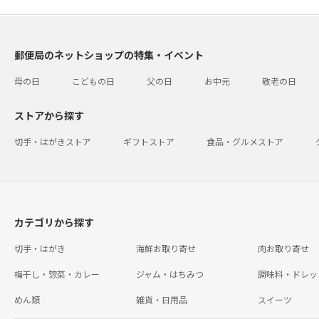
郵便局のネットショップの特集・イベント
母の日
こどもの日
父の日
お中元
敬老の日
ストアから探す
切手・はがきストア
ギフトストア
食品・グルメストア
カテゴリから探す
切手・はがき
海鮮お取り寄せ
肉お取り寄せ
梅干し・惣菜・カレー
ジャム・はちみつ
調味料・ドレッ
めん類
雑貨・日用品
スイーツ