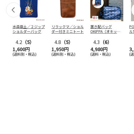
水森亜土／２ジップ
リラックマ／ショル
置き配バッグ
P
ショルダーバッグ
ダー付きミニトート
OKIPPA（オキッ
ル
パ）
4.2
（5）
4.8
（5）
4.3
（6）
1,600円
1,950円
4,980円
3
(送料別・税込)
(送料別・税込)
(送料・税込)
(