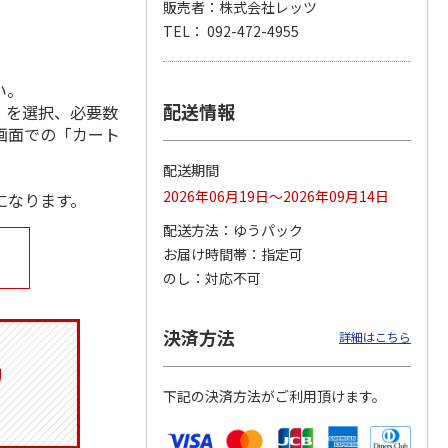
販売者：株式会社レッツ
TEL： 092-472-4955
い。
ジョの
『ジョジョの奇妙な
『ジョジョの奇妙な
「I’m Doraemon」
黄金の
冒険 スターダスト
冒険 スターダスト
× カオル 郵便局限
配送情報
」を選択、必要数
P
…
クルセイダース』
クルセイダース』
定モデル（
…
画面での「カート
ワー
…
トラ
…
4.8
（4）
4,400円
3,300円
4,840円
配送期間
)
(送料別・税込)
(送料別・税込)
(送料別・税込)
2026年06月19日～2026年09月14日
になります。
配送方法
ゆうパック
お届け時間帯
指定可
のし
対応不可
決済方法
詳細はこちら
下記の決済方法がご利用頂けます。