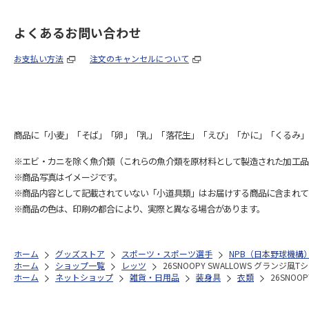
よくあるお問い合わせ
お支払い方法
注文のキャンセルについて
商品に「小麦」「そば」「卵」「乳」「落花生」「えび」「かに」「くるみ」
※エビ・カニを除く魚介類（これらの魚介類を原材料として製造された加工品
※商品写真はイメージです。
※商品内容として記載されていない「小道具類」はお届けする商品に含まれて
※商品の色は、印刷の都合により、実際と異なる場合があります。
ホーム
グッズストア
スポーツ・スポーツ選手
NPB（日本野球機構
ホーム
ショップ一覧
レッツ
26SNOOPY SWALLOWS グランジ風T
ホーム
ネットショップ
雑貨・日用品
装身具
衣類
26SNOO