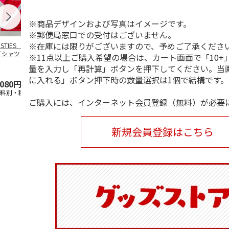
※商品デザインおよび写真はイメージです。
※郵便局窓口での受付はございません。
※在庫には限りがございますので、予めご了承くださ
OSTIES オリジナ
アニメ『ジョジョの
コジコジ／ショルダ
アニメ『ジョ
Tシャツ Sサイズ
奇妙な冒険 黄金の
ー付きバッグ
奇妙な冒険 
※11点以上ご購入希望の場合は、カート画面で「10+
風』CITY POP
…
風』CITY PO
量を入力し「再計算」ボタンを押下してください。当
5.0
（3）
4.5
（6）
4.8
（4）
に入れる」ボタン押下時の数量選択は1個で結構です。
,080円
4,939円
1,760円
3,839円
送料別・税込)
(送料別・税込)
(送料別・税込)
(送料別・税込
ご購入には、インターネット会員登録（無料）が必要
新規会員登録はこちら