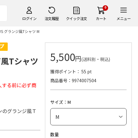
0
ログイン
注文履歴
クイック注文
カート
メニュー
LOWS グランジ風Tシャツ M
5,500
円
ンジ風Tシャツ
(送料別・税込)
獲得ポイント： 55 pt
商品番号
9974007504
入する前に必ず商
サイズ：M
ンのグランジ風Ｔ
数量