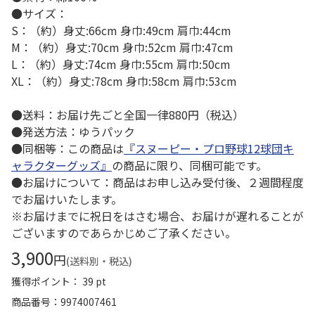
●サイズ：
S：（約）身丈:66cm 身巾:49cm 肩巾:44cm
M：（約）身丈:70cm 身巾:52cm 肩巾:47cm
L：（約）身丈:74cm 身巾:55cm 肩巾:50cm
XL：（約）身丈:78cm 身巾:58cm 肩巾:53cm
●送料：お届け先ごと全国一律880円（税込）
●発送方法：ゆうパック
●同梱等：この商品は
『スヌーピー・プロ野球12球団キ
ャラクターグッズ』
の商品に限り、同梱可能です。
●お届けについて：商品はお申し込み受付後、２週間程度
でお届けいたします。
※お届けまでに祝日をはさむ場合、お届けが遅れることが
ございますのであらかじめご了承ください。
3,900
円
(送料別・税込)
獲得ポイント： 39 pt
商品番号
9974007461