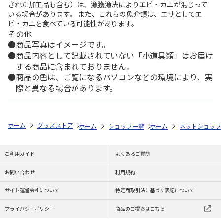
された加工品も含む）は、漁獲漁法によりエビ・カニが混じって
いる場合があります。 また、これらの魚介類は、エサとしてエ
ビ・カニを食べている可能性があります。
その他
商品写真はイメージです。
商品内容として記載されていない「小道具類」はお届け
する商品に含まれておりません。
商品の色は、ご覧になるパソコンなどの環境により、実
際と異なる場合があります。
ホーム
グッズストア
スポーツ・スポーツ選手
NPB（日本野球機構）
ホーム
ショップ一覧
ホーム
レッツ
ネットショップ
26SNOOPY
ご利用ガイド
よくあるご質問
お問い合わせ
利用規約
サイト運営会社について
特定商取引法に基づく表記について
プライバシーポリシー
商品のご提案はこちら