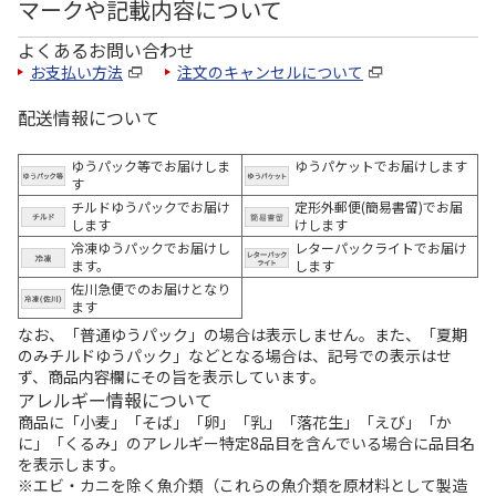
マークや記載内容について
よくあるお問い合わせ
お支払い方法
注文のキャンセルについて
配送情報について
ゆうパック等でお届けしま
ゆうパケットでお届けします
す
チルドゆうパックでお届け
定形外郵便(簡易書留)でお届
します
けします
冷凍ゆうパックでお届けし
レターパックライトでお届け
ます。
します
佐川急便でのお届けとなり
ます
なお、「普通ゆうパック」の場合は表示しません。また、「夏期
のみチルドゆうパック」などとなる場合は、記号での表示はせ
ず、商品内容欄にその旨を表示しています。
アレルギー情報について
商品に「小麦」「そば」「卵」「乳」「落花生」「えび」「か
に」「くるみ」のアレルギー特定8品目を含んでいる場合に品目名
を表示します。
※エビ・カニを除く魚介類（これらの魚介類を原材料として製造