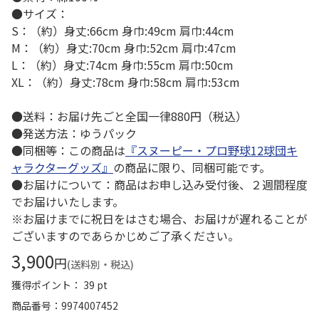
●サイズ：
S：（約）身丈:66cm 身巾:49cm 肩巾:44cm
M：（約）身丈:70cm 身巾:52cm 肩巾:47cm
L：（約）身丈:74cm 身巾:55cm 肩巾:50cm
XL：（約）身丈:78cm 身巾:58cm 肩巾:53cm
●送料：お届け先ごと全国一律880円（税込）
●発送方法：ゆうパック
●同梱等：この商品は
『スヌーピー・プロ野球12球団キ
ャラクターグッズ』
の商品に限り、同梱可能です。
●お届けについて：商品はお申し込み受付後、２週間程度
でお届けいたします。
※お届けまでに祝日をはさむ場合、お届けが遅れることが
ございますのであらかじめご了承ください。
3,900
円
(送料別・税込)
獲得ポイント： 39 pt
商品番号
9974007452