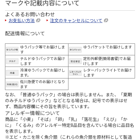
マークや記載内容について
よくあるお問い合わせ
お支払い方法
注文のキャンセルについて
配送情報について
ゆうパック等でお届けしま
ゆうパケットでお届けします
す
チルドゆうパックでお届け
定形外郵便(簡易書留)でお届
します
けします
冷凍ゆうパックでお届けし
レターパックライトでお届け
ます。
します
佐川急便でのお届けとなり
ます
なお、「普通ゆうパック」の場合は表示しません。また、「夏期
のみチルドゆうパック」などとなる場合は、記号での表示はせ
ず、商品内容欄にその旨を表示しています。
アレルギー情報について
商品に「小麦」「そば」「卵」「乳」「落花生」「えび」「か
に」「くるみ」のアレルギー特定8品目を含んでいる場合に品目名
を表示します。
※エビ・カニを除く魚介類（これらの魚介類を原材料として製造