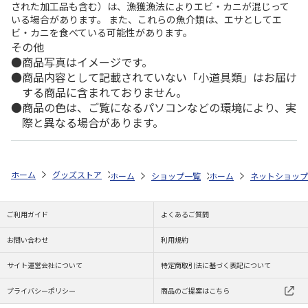
された加工品も含む）は、漁獲漁法によりエビ・カニが混じって
いる場合があります。 また、これらの魚介類は、エサとしてエ
ビ・カニを食べている可能性があります。
その他
商品写真はイメージです。
商品内容として記載されていない「小道具類」はお届け
する商品に含まれておりません。
商品の色は、ご覧になるパソコンなどの環境により、実
際と異なる場合があります。
ホーム
グッズストア
スポーツ・スポーツ選手
NPB（日本野球機構）
ホーム
ショップ一覧
ホーム
レッツ
ネットショップ
26SNOOPY
ご利用ガイド
よくあるご質問
お問い合わせ
利用規約
サイト運営会社について
特定商取引法に基づく表記について
プライバシーポリシー
商品のご提案はこちら