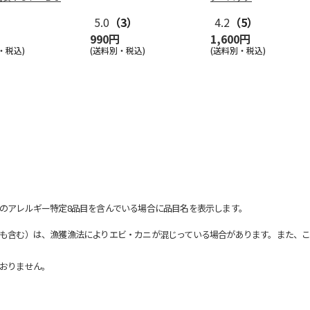
ート
5.0
（3）
4.2
（5）
990円
1,600円
・税込)
(送料別・税込)
(送料別・税込)
のアレルギー特定8品目を含んでいる場合に品目名を表示します。
も含む）は、漁獲漁法によりエビ・カニが混じっている場合があります。また、こ
おりません。