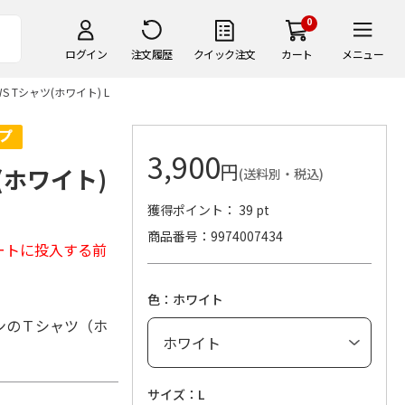
0
ログイン
注文履歴
クイック注文
カート
メニュー
OWS Tシャツ(ホワイト) L
3,900
円
ツ(ホワイト)
(送料別・税込)
獲得ポイント： 39 pt
商品番号
9974007434
ートに投入する前
色：ホワイト
ンのＴシャツ（ホ
サイズ：L