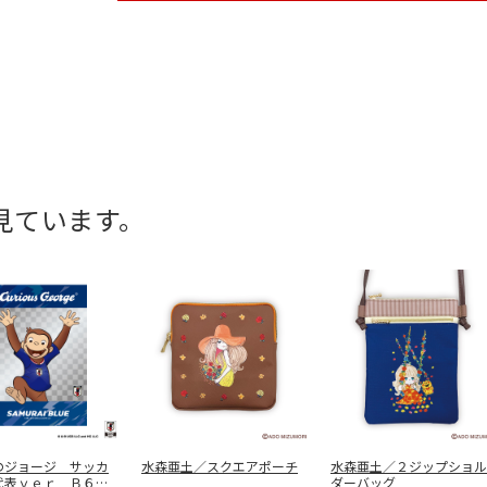
見ています。
のジョージ サッカ
水森亜土／スクエアポーチ
水森亜土／２ジップショル
代表ｖｅｒ Ｂ６リ
ダーバッグ