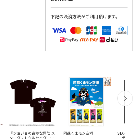
下記の決済方法がご利用頂けます。
『ジョジョの奇妙な冒険 ス
阿蘇くまモン空港
STAR WA
ターダストクルセイダー
ー デザイン