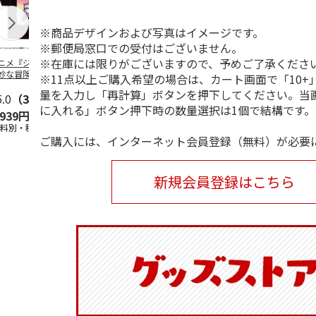
※商品デザインおよび写真はイメージです。
※郵便局窓口での受付はございません。
※在庫には限りがございますので、予めご了承くださ
ニメ『ジョジョの
コジコジ／ショルダ
POSTIES オリジナ
アニメ『ジョ
妙な冒険 黄金の
ー付きバッグ
ルTシャツ Sサイズ
奇妙な冒険 
※11点以上ご購入希望の場合は、カート画面で「10+
CITY POP
…
風』CITY PO
量を入力し「再計算」ボタンを押下してください。当
5.0
（3）
4.5
（6）
4.8
（4）
に入れる」ボタン押下時の数量選択は1個で結構です。
,939円
1,760円
3,080円
3,839円
送料別・税込)
(送料別・税込)
(送料別・税込)
(送料別・税込
ご購入には、インターネット会員登録（無料）が必要
新規会員登録はこちら