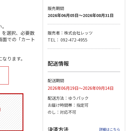
販売期間
2026年06月05日～2026年08月31日
い。
ジョの
『ジョジョの奇妙な
『ジョジョの奇妙な
『ジョジョの奇妙な
黄金の
冒険 スターダスト
冒険 スターダスト
冒険 スターダスト
」を選択、必要数
販売者：株式会社レッツ
P
…
クルセイダース』
クルセイダース』
クルセイダース』
画面での「カート
TEL： 092-472-4955
ワー
…
トラ
…
トラ
…
4,400円
3,300円
3,300円
)
(送料別・税込)
(送料別・税込)
(送料別・税込)
になります。
配送情報
配送期間
2026年06月19日～2026年09月14日
配送方法
ゆうパック
お届け時間帯
指定可
のし
対応不可
決済方法
詳細はこちら