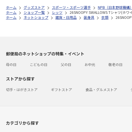
ホーム
グッズストア
スポーツ・スポーツ選手
NPB（日本野球機構
ホーム
ショップ一覧
レッツ
26SNOOPY SWALLOWS Tシャツ(ホワイ
ホーム
ネットショップ
雑貨・日用品
装身具
衣類
26SNOOP
郵便局のネットショップの特集・イベント
母の日
こどもの日
父の日
お中元
敬老の日
ストアから探す
切手・はがきストア
ギフトストア
食品・グルメストア
カテゴリから探す