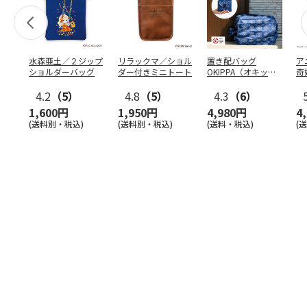
水森亜土／２ジップ
リラックマ／ショル
置き配バッグ
ア
ショルダーバッグ
ダー付きミニトート
OKIPPA（オキッ
奇
パ）
風』
4.2
（5）
4.8
（5）
4.3
（6）
1,600円
1,950円
4,980円
4
(送料別・税込)
(送料別・税込)
(送料・税込)
(