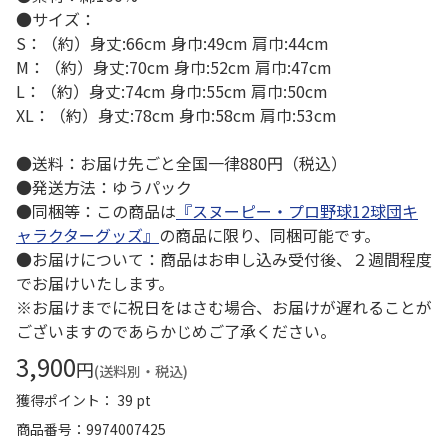
●サイズ：
S：（約）身丈:66cm 身巾:49cm 肩巾:44cm
M：（約）身丈:70cm 身巾:52cm 肩巾:47cm
L：（約）身丈:74cm 身巾:55cm 肩巾:50cm
XL：（約）身丈:78cm 身巾:58cm 肩巾:53cm
●送料：お届け先ごと全国一律880円（税込）
●発送方法：ゆうパック
●同梱等：この商品は
『スヌーピー・プロ野球12球団キ
ャラクターグッズ』
の商品に限り、同梱可能です。
●お届けについて：商品はお申し込み受付後、２週間程度
でお届けいたします。
※お届けまでに祝日をはさむ場合、お届けが遅れることが
ございますのであらかじめご了承ください。
3,900
円
(送料別・税込)
獲得ポイント： 39 pt
商品番号
9974007425