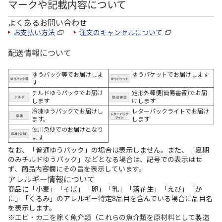
マークや記載内容について
よくあるお問い合わせ
お支払い方法
注文のキャンセルについて
配送情報について
ゆうパック等でお届けしま
ゆうパケットでお届けします
す
チルドゆうパックでお届け
定形外郵便(簡易書留)でお届
します
けします
冷凍ゆうパックでお届けし
レターパックライトでお届け
ます。
します
佐川急便でのお届けとなり
ます
なお、「普通ゆうパック」の場合は表示しません。また、「夏期
のみチルドゆうパック」などとなる場合は、記号での表示はせ
ず、商品内容欄にその旨を表示しています。
アレルギー情報について
商品に「小麦」「そば」「卵」「乳」「落花生」「えび」「か
に」「くるみ」のアレルギー特定8品目を含んでいる場合に品目名
を表示します。
※エビ・カニを除く魚介類（これらの魚介類を原材料として製造