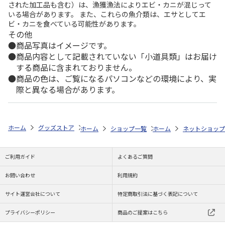
された加工品も含む）は、漁獲漁法によりエビ・カニが混じって
いる場合があります。 また、これらの魚介類は、エサとしてエ
ビ・カニを食べている可能性があります。
その他
商品写真はイメージです。
商品内容として記載されていない「小道具類」はお届け
する商品に含まれておりません。
商品の色は、ご覧になるパソコンなどの環境により、実
際と異なる場合があります。
ホーム
グッズストア
スポーツ・スポーツ選手
NPB（日本野球機構）
ホーム
ショップ一覧
ホーム
レッツ
ネットショップ
26SNOOPY
ご利用ガイド
よくあるご質問
お問い合わせ
利用規約
サイト運営会社について
特定商取引法に基づく表記について
プライバシーポリシー
商品のご提案はこちら