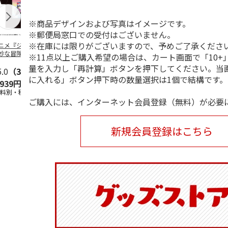
※商品デザインおよび写真はイメージです。
※郵便局窓口での受付はございません。
※在庫には限りがございますので、予めご了承くださ
ニメ『ジョジョの
コジコジ／ショルダ
POSTIES オリジナ
アニメ『ジョ
妙な冒険 黄金の
ー付きバッグ
ルTシャツ Sサイズ
奇妙な冒険 
※11点以上ご購入希望の場合は、カート画面で「10+
CITY POP
…
風』CITY PO
量を入力し「再計算」ボタンを押下してください。当
5.0
（3）
4.5
（6）
4.8
（4）
に入れる」ボタン押下時の数量選択は1個で結構です。
,939円
1,760円
3,080円
3,839円
送料別・税込)
(送料別・税込)
(送料別・税込)
(送料別・税込
ご購入には、インターネット会員登録（無料）が必要
新規会員登録はこちら