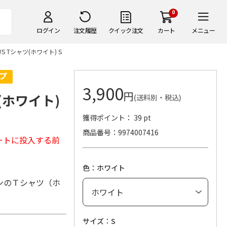
0
ログイン
注文履歴
クイック注文
カート
メニュー
OWS Tシャツ(ホワイト) S
3,900
円
ツ(ホワイト)
(送料別・税込)
獲得ポイント： 39 pt
商品番号
9974007416
ートに投入する前
色：ホワイト
ンのＴシャツ（ホ
サイズ：S