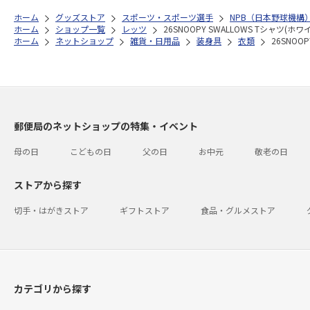
ホーム
グッズストア
スポーツ・スポーツ選手
NPB（日本野球機構
ホーム
ショップ一覧
レッツ
26SNOOPY SWALLOWS Tシャツ(ホワイ
ホーム
ネットショップ
雑貨・日用品
装身具
衣類
26SNOO
郵便局のネットショップの特集・イベント
母の日
こどもの日
父の日
お中元
敬老の日
ストアから探す
切手・はがきストア
ギフトストア
食品・グルメストア
カテゴリから探す