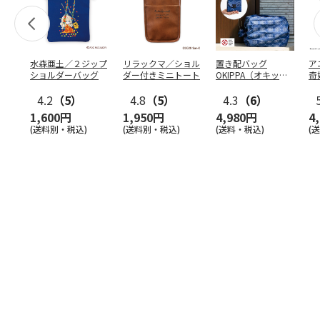
水森亜土／２ジップ
リラックマ／ショル
置き配バッグ
ア
ショルダーバッグ
ダー付きミニトート
OKIPPA（オキッ
奇
パ）
風』
4.2
（5）
4.8
（5）
4.3
（6）
1,600円
1,950円
4,980円
4
(送料別・税込)
(送料別・税込)
(送料・税込)
(