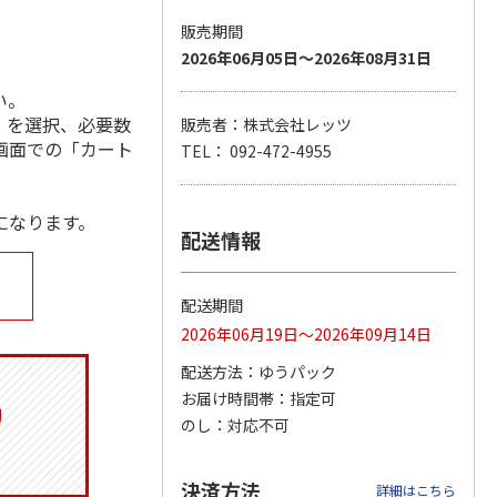
販売期間
2026年06月05日～2026年08月31日
い。
ジョの
『ジョジョの奇妙な
『ジョジョの奇妙な
『ジョジョの奇妙な
黄金の
冒険 スターダスト
冒険 スターダスト
冒険 スターダスト
」を選択、必要数
販売者：株式会社レッツ
P
…
クルセイダース』
クルセイダース』
クルセイダース』
画面での「カート
TEL： 092-472-4955
ワー
…
トラ
…
トラ
…
4,400円
3,300円
3,300円
)
(送料別・税込)
(送料別・税込)
(送料別・税込)
になります。
配送情報
配送期間
2026年06月19日～2026年09月14日
配送方法
ゆうパック
お届け時間帯
指定可
のし
対応不可
決済方法
詳細はこちら