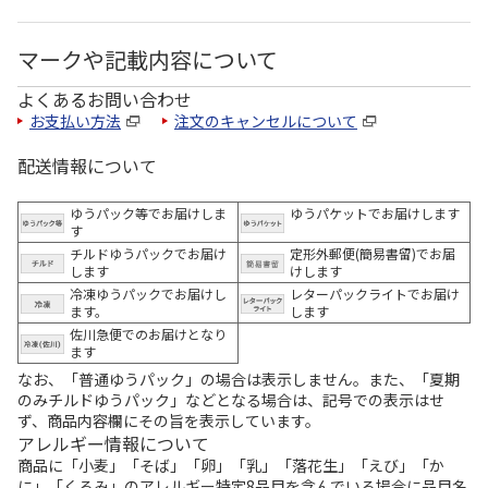
マークや記載内容について
よくあるお問い合わせ
お支払い方法
注文のキャンセルについて
配送情報について
ゆうパック等でお届けしま
ゆうパケットでお届けします
す
チルドゆうパックでお届け
定形外郵便(簡易書留)でお届
します
けします
冷凍ゆうパックでお届けし
レターパックライトでお届け
ます。
します
佐川急便でのお届けとなり
ます
なお、「普通ゆうパック」の場合は表示しません。また、「夏期
のみチルドゆうパック」などとなる場合は、記号での表示はせ
ず、商品内容欄にその旨を表示しています。
アレルギー情報について
商品に「小麦」「そば」「卵」「乳」「落花生」「えび」「か
に」「くるみ」のアレルギー特定8品目を含んでいる場合に品目名