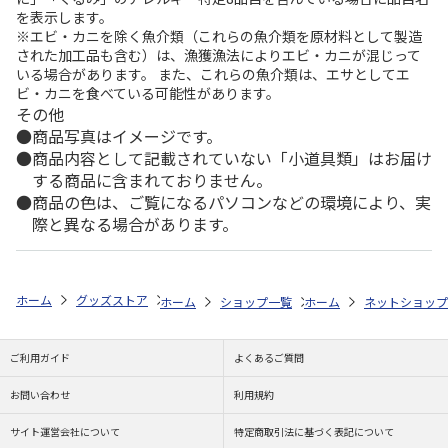
を表示します。
※エビ・カニを除く魚介類（これらの魚介類を原材料として製造
された加工品も含む）は、漁獲漁法によりエビ・カニが混じって
いる場合があります。 また、これらの魚介類は、エサとしてエ
ビ・カニを食べている可能性があります。
その他
商品写真はイメージです。
商品内容として記載されていない「小道具類」はお届け
する商品に含まれておりません。
商品の色は、ご覧になるパソコンなどの環境により、実
際と異なる場合があります。
ホーム
グッズストア
スポーツ・スポーツ選手
NPB（日本野球機構）
ホーム
ショップ一覧
ホーム
レッツ
ネットショップ
26SNOOPY
ご利用ガイド
よくあるご質問
お問い合わせ
利用規約
サイト運営会社について
特定商取引法に基づく表記について