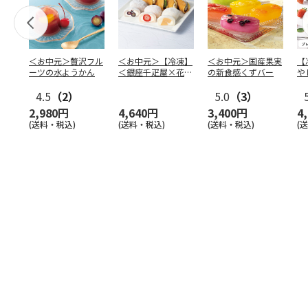
＜お中元＞贅沢フル
＜お中元＞【冷凍】
＜お中元＞国産果実
【
ーツの水ようかん
＜銀座千疋屋×花園
の新食感くずバー
や
万頭＞フルーツ大福
本
4.5
（2）
＆ど
…
5.0
（3）
2,980円
4,640円
3,400円
4
(送料・税込)
(送料・税込)
(送料・税込)
(