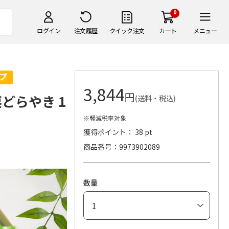
0
ログイン
注文履歴
クイック注文
カート
メニュー
3,844
円
どらやき 1
(送料・税込)
※軽減税率対象
獲得ポイント： 38 pt
商品番号
9973902089
数量