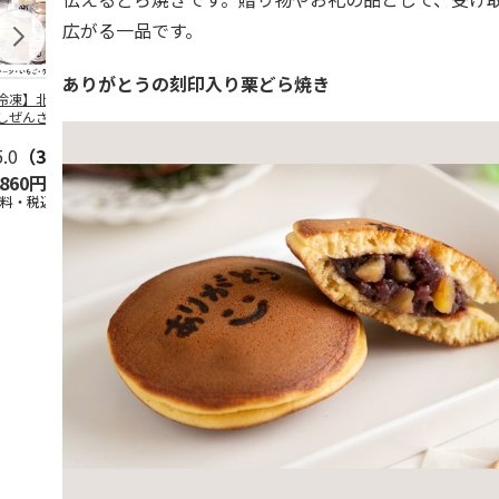
広がる一品です。
ありがとうの刻印入り栗どら焼き
冷凍】北海道 冷
＜お中元＞東京あん
＜お中元＞江戸日本
＜お中元＞
しぜんざい 3種6
バターパンケーキ６
橋よもぎ草餅１６個
夏
セット
個入
入
5.0
（3）
4.0
（1）
4.0
（1）
4.5
（2）
,860円
2,300円
2,000円
2,160円
送料・税込)
(送料・税込)
(送料・税込)
(送料・税込)