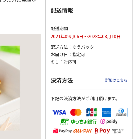
配送情報
ななこ
＜お中元＞ななこ
金澤小町 KMC-15Ｒ
＜お中元＞洋風おこ
配送期間
夏
しチュララ
2021年09月06日～2028年08月10日
4.8
（4）
5.0
（4）
配送方法
ゆうパック
3,240円
2,380円
3,300円
お届け日
指定可
(送料・税込)
(送料・税込)
(送料・税込)
のし
対応可
決済方法
詳細はこちら
下記の決済方法がご利用頂けます。