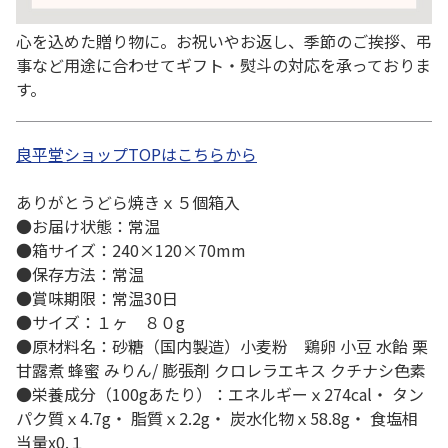
心を込めた贈り物に。お祝いやお返し、季節のご挨拶、弔
事など用途に合わせてギフト・熨斗の対応を承っておりま
す。
良平堂ショップTOPはこちらから
ありがとうどら焼きｘ５個箱入
●お届け状態：常温
●箱サイズ：240×120×70mm
●保存方法：常温
●賞味期限：常温30日
●サイズ：１ヶ ８０g
●原材料名：砂糖（国内製造）小麦粉 鶏卵 小豆 水飴 栗
甘露煮 蜂蜜 みりん/ 膨張剤 クロレラエキス クチナシ色素
●栄養成分（100gあたり）：エネルギーｘ274cal・ タン
パク質ｘ4.7g・ 脂質ｘ2.2g・ 炭水化物ｘ58.8g・ 食塩相
当量x0.１