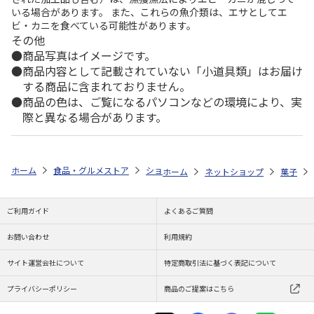
いる場合があります。 また、これらの魚介類は、エサとしてエ
ビ・カニを食べている可能性があります。
その他
商品写真はイメージです。
商品内容として記載されていない「小道具類」はお届け
する商品に含まれておりません。
商品の色は、ご覧になるパソコンなどの環境により、実
際と異なる場合があります。
ホーム
食品・グルメストア
ショップ一覧
恵那栗工房 良平堂
恵
ホーム
ネットショップ
菓子
ご利用ガイド
よくあるご質問
お問い合わせ
利用規約
サイト運営会社について
特定商取引法に基づく表記について
プライバシーポリシー
商品のご提案はこちら