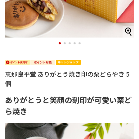
1
2
3
4
5
恵那良平堂 ありがとう焼き印の栗どらやき 5
個
ありがとうと笑顔の刻印が可愛い栗ど
ら焼き