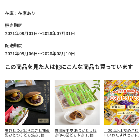
在庫
在庫あり
販売期間
2021年09月01日～2028年07月31日
配送期間
2021年09月06日～2028年08月10日
この商品を見た人は他にこんな商品も買っています
栗ひとつぶどら焼きと抹茶
恵那良平堂 ありがとう焼
「20点以上詰め合わ
栗ひとつぶどら焼き5個
き印の栗どらやき 10個
ロスおたすけセット