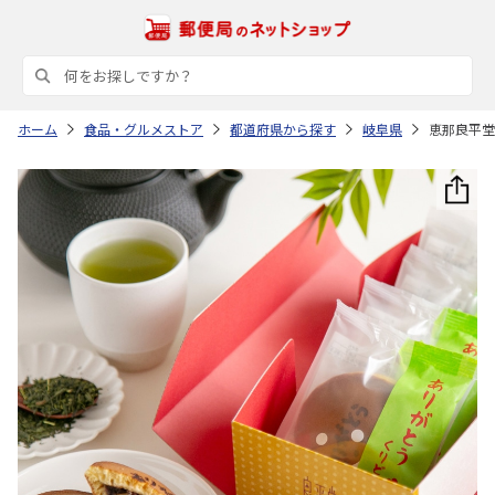
ホーム
食品・グルメストア
都道府県から探す
岐阜県
恵那良平堂