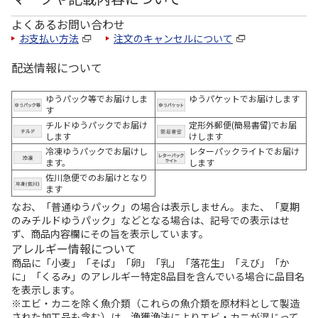
よくあるお問い合わせ
お支払い方法
注文のキャンセルについて
配送情報について
ゆうパック等でお届けしま
ゆうパケットでお届けします
す
チルドゆうパックでお届け
定形外郵便(簡易書留)でお届
します
けします
冷凍ゆうパックでお届けし
レターパックライトでお届け
ます。
します
佐川急便でのお届けとなり
ます
なお、「普通ゆうパック」の場合は表示しません。また、「夏期
のみチルドゆうパック」などとなる場合は、記号での表示はせ
ず、商品内容欄にその旨を表示しています。
アレルギー情報について
商品に「小麦」「そば」「卵」「乳」「落花生」「えび」「か
に」「くるみ」のアレルギー特定8品目を含んでいる場合に品目名
を表示します。
※エビ・カニを除く魚介類（これらの魚介類を原材料として製造
された加工品も含む）は、漁獲漁法によりエビ・カニが混じって