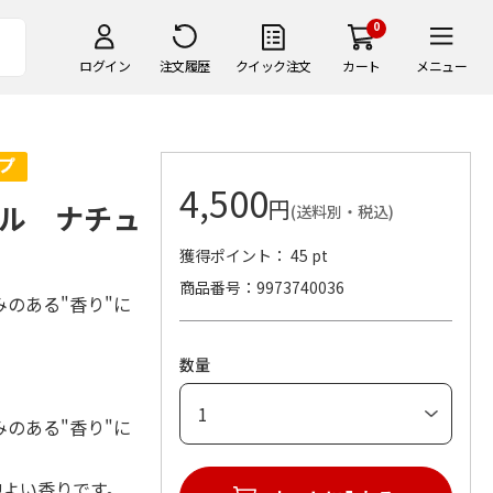
0
ログイン
注文履歴
クイック注文
カート
メニュー
4,500
円
ル ナチュ
(送料別・税込)
獲得ポイント： 45 pt
商品番号
9973740036
のある"香り"に
数量
のある"香り"に
地よい香りです。