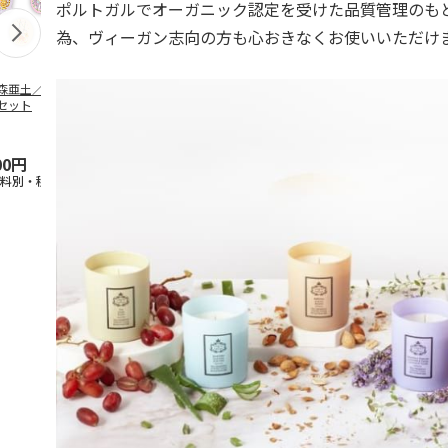
ポルトガルでオーガニック認定を受けた品質管理のも
為、ヴィーガン志向の方も心おきなくお使いいただけ
森亜土／ステッカ
リラックマ／マルチ
ポムポムプリン30th
アニメ『ジョ
セット
ケース
おもちもちもちマス
奇妙な冒険 
コット
風』チョコラ
5.0
（6）
セッ
5.0
…
（7）
00円
1,100円
2,200円
1,969円
送料別・税込)
(送料別・税込)
(送料別・税込)
(送料別・税込