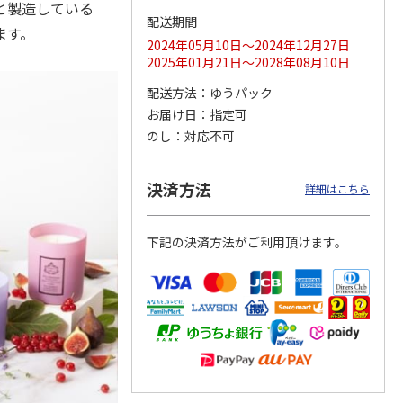
と製造している
配送期間
ます。
2024年05月10日～2024年12月27日
2025年01月21日～2028年08月10日
ジョの
令和八年七月場所
ポムポムプリン30th
リラックマ／クリア
配送方法
ゆうパック
黄金の
優勝力士純金製小判
おもちもちもちクッ
ファイル３点セット
ータと
【安青錦】
ション
お届け日
指定可
のし
対応不可
605,000円
4,950円
750円
)
(送料・税込)
(送料別・税込)
(送料別・税込)
決済方法
詳細はこちら
下記の決済方法がご利用頂けます。