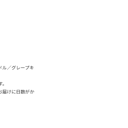
。
ドル／グレープキ
す。
お届けに日数がか