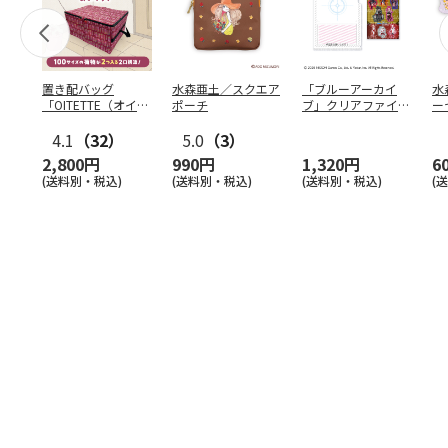
置き配バッグ
水森亜土／スクエア
「ブルーアーカイ
水
「OITETTE（オイテ
ポーチ
ブ」クリアファイル
ー
ッテ）」
&ステッカーセット
4.1
（32）
5.0
（3）
2,800円
990円
1,320円
6
(送料別・税込)
(送料別・税込)
(送料別・税込)
(