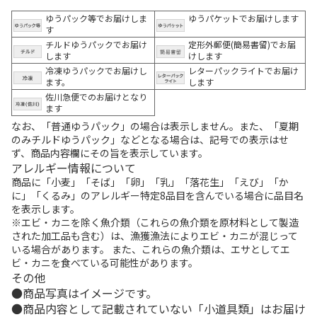
ゆうパック等でお届けしま
ゆうパケットでお届けします
す
チルドゆうパックでお届け
定形外郵便(簡易書留)でお届
します
けします
冷凍ゆうパックでお届けし
レターパックライトでお届け
ます。
します
佐川急便でのお届けとなり
ます
なお、「普通ゆうパック」の場合は表示しません。また、「夏期
のみチルドゆうパック」などとなる場合は、記号での表示はせ
ず、商品内容欄にその旨を表示しています。
アレルギー情報について
商品に「小麦」「そば」「卵」「乳」「落花生」「えび」「か
に」「くるみ」のアレルギー特定8品目を含んでいる場合に品目名
を表示します。
※エビ・カニを除く魚介類（これらの魚介類を原材料として製造
された加工品も含む）は、漁獲漁法によりエビ・カニが混じって
いる場合があります。 また、これらの魚介類は、エサとしてエ
ビ・カニを食べている可能性があります。
その他
商品写真はイメージです。
商品内容として記載されていない「小道具類」はお届け