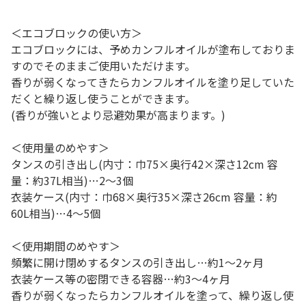
＜エコブロックの使い方＞
エコブロックには、予めカンフルオイルが塗布しておりま
すのでそのままご使用いただけます。
香りが弱くなってきたらカンフルオイルを塗り足していた
だくと繰り返し使うことができます。
(香りが強いとより忌避効果が高まります。)
＜使用量のめやす＞
タンスの引き出し(内寸：巾75×奥行42×深さ12cm 容
量：約37L相当)…2～3個
衣装ケース(内寸：巾68×奥行35×深さ26cm 容量：約
60L相当)…4～5個
＜使用期間のめやす＞
頻繁に開け閉めするタンスの引き出し…約1～2ヶ月
衣装ケース等の密閉できる容器…約3～4ヶ月
香りが弱くなったらカンフルオイルを塗って、繰り返し使