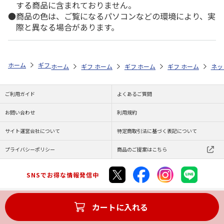
する商品に含まれておりません。
商品の色は、ご覧になるパソコンなどの環境により、実
際と異なる場合があります。
ホーム
ギフトストア
お中元・夏ギフト特集 2026
日用品
KUSU
ホーム
ギフトストア
ホーム
ギフトストア
お中元・夏ギフト特集 2026
ホーム
ギフトストア
お中元・夏ギフト特集
ホーム
ネッ
お
日
ご利用ガイド
よくあるご質問
お問い合わせ
利用規約
サイト運営会社について
特定商取引法に基づく表記について
プライバシーポリシー
商品のご提案はこちら
SNSでお得な情報発信中
カートに入れる
Copyright (C) JAPAN POST Co.,Ltd. All Rights Reserved.