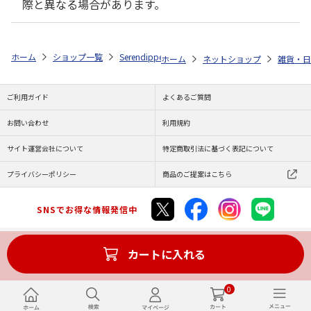
際と異なる場合があります。
ホーム
ショップ一覧
Serendipper
KUSU HANDMADE エコブロッ
ホーム
ネットショップ
雑貨・日
ご利用ガイド
よくあるご質問
お問い合わせ
利用規約
サイト運営会社について
特定商取引法に基づく表記について
プライバシーポリシー
商品のご提案はこちら
SNSでお得な情報発信中
カートに入れる
Copyright (C) JAPAN POST Co.,Ltd. All Rights Reserved.
0