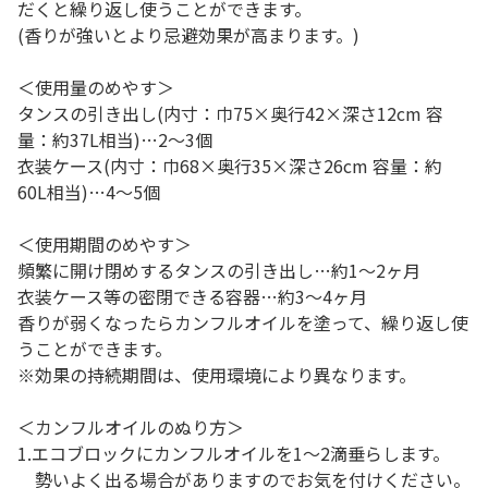
だくと繰り返し使うことができます。
(香りが強いとより忌避効果が高まります。)
＜使用量のめやす＞
タンスの引き出し(内寸：巾75×奥行42×深さ12cm 容
量：約37L相当)…2～3個
衣装ケース(内寸：巾68×奥行35×深さ26cm 容量：約
60L相当)…4～5個
＜使用期間のめやす＞
頻繁に開け閉めするタンスの引き出し…約1～2ヶ月
衣装ケース等の密閉できる容器…約3～4ヶ月
香りが弱くなったらカンフルオイルを塗って、繰り返し使
うことができます。
※効果の持続期間は、使用環境により異なります。
＜カンフルオイルのぬり方＞
1.エコブロックにカンフルオイルを1～2滴垂らします。
勢いよく出る場合がありますのでお気を付けください。