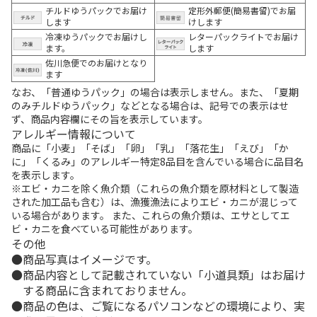
チルドゆうパックでお届け
定形外郵便(簡易書留)でお届
します
けします
冷凍ゆうパックでお届けし
レターパックライトでお届け
ます。
します
佐川急便でのお届けとなり
ます
なお、「普通ゆうパック」の場合は表示しません。また、「夏期
のみチルドゆうパック」などとなる場合は、記号での表示はせ
ず、商品内容欄にその旨を表示しています。
アレルギー情報について
商品に「小麦」「そば」「卵」「乳」「落花生」「えび」「か
に」「くるみ」のアレルギー特定8品目を含んでいる場合に品目名
を表示します。
※エビ・カニを除く魚介類（これらの魚介類を原材料として製造
された加工品も含む）は、漁獲漁法によりエビ・カニが混じって
いる場合があります。 また、これらの魚介類は、エサとしてエ
ビ・カニを食べている可能性があります。
その他
商品写真はイメージです。
商品内容として記載されていない「小道具類」はお届け
する商品に含まれておりません。
商品の色は、ご覧になるパソコンなどの環境により、実