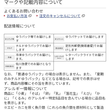
マークや記載内容について
よくあるお問い合わせ
お支払い方法
注文のキャンセルについて
配送情報について
ゆうパック等でお届けしま
ゆうパケットでお届けします
す
チルドゆうパックでお届け
定形外郵便(簡易書留)でお届
します
けします
冷凍ゆうパックでお届けし
レターパックライトでお届け
ます。
します
佐川急便でのお届けとなり
ます
なお、「普通ゆうパック」の場合は表示しません。また、「夏期
のみチルドゆうパック」などとなる場合は、記号での表示はせ
ず、商品内容欄にその旨を表示しています。
アレルギー情報について
商品に「小麦」「そば」「卵」「乳」「落花生」「えび」「か
に」「くるみ」のアレルギー特定8品目を含んでいる場合に品目名
を表示します。
※エビ・カニを除く魚介類（これらの魚介類を原材料として製造