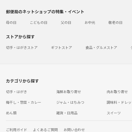
郵便局のネットショップの特集・イベント
母の日
こどもの日
父の日
お中元
敬老の日
ストアから探す
切手・はがきストア
ギフトストア
食品・グルメストア
カテゴリから探す
切手・はがき
海鮮お取り寄せ
肉お取り寄せ
梅干し・惣菜・カレー
ジャム・はちみつ
調味料・ドレッ
めん類
雑貨・日用品
スイーツ
ご利用ガイド
よくあるご質問
お問い合わせ