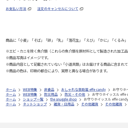
お支払い方法
注文のキャンセルについて
商品に「小麦」「そば」「卵」「乳」「落花生」「えび」「かに」「くるみ」
※エビ・カニを除く魚介類（これらの魚介類を原材料として製造された加工品
※商品写真はイメージです。
※商品内容として記載されていない「小道具類」はお届けする商品に含まれて
※商品の色は、印刷の都合により、実際と異なる場合があります。
ホーム
WEB特集
非食品
おしゃれな救助笛 effe candy
お守りホイ
ホーム
WEB特集
防災用品
防災・その他
お守りホイッスル eff
ホーム
ショップ一覧
the snuggle shop
お守りホイッスル effe c
ホーム
ネットショップ
雑貨・日用品
その他雑貨
その他雑貨