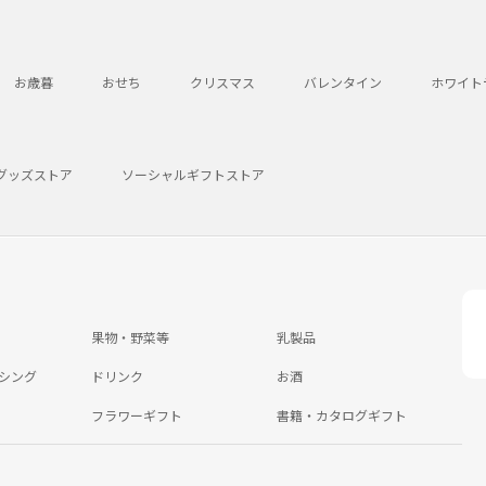
お歳暮
おせち
クリスマス
バレンタイン
ホワイト
グッズストア
ソーシャルギフトストア
果物・野菜等
乳製品
シング
ドリンク
お酒
フラワーギフト
書籍・カタログギフト