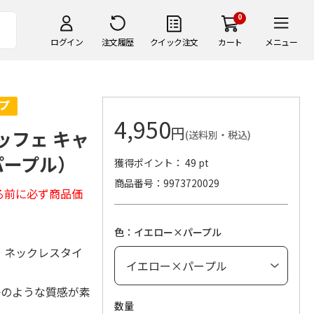
0
ログイン
注文履歴
クイック注文
カート
メニュー
4,950
円
エッフェ キャ
(送料別・税込)
パープル）
獲得ポイント： 49 pt
商品番号
9973720029
る前に必ず商品価
色：イエロー×パープル
)は、ネックレスタイ
子のような質感が素
数量