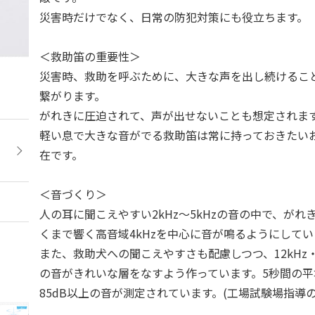
災害時だけでなく、日常の防犯対策にも役立ちます。
＜救助笛の重要性＞
災害時、救助を呼ぶために、大きな声を出し続けるこ
繋がります。
がれきに圧迫されて、声が出せないことも想定されま
軽い息で大きな音がでる救助笛は常に持っておきたい
在です。
＜音づくり＞
人の耳に聞こえやすい2kHz～5kHzの音の中で、がれ
くまで響く高音域4kHzを中心に音が鳴るようにしてい
また、救助犬への聞こえやすさも配慮しつつ、12kHz・16
の音がきれいな層をなすよう作っています。5秒間の
85dB以上の音が測定されています。(工場試験場指導