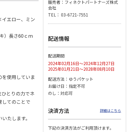
販売者：フィネクトパートナーズ株式
会社
TEL： 03-6721-7551
×イエロー、ミン
マルチ
令和八年七月場所
リラックマ／クリア
「犬夜叉」アクリル
優勝力士純金製小判
ファイル３点セット
ジオラマスタンド
キ）長さ60ｃｍ
【安青錦】
（殺生丸）
配送情報
5.0
（4）
605,000円
750円
3,300円
)
(送料・税込)
(送料別・税込)
(送料別・税込)
配送期間
2024年02月16日～2024年12月27日
2025年01月21日～2028年08月10日
のを使用していま
配送方法
ゆうパケット
お届け日
指定不可
性ひとりの力でネ
のし
対応可
慮してのことで
決済方法
詳細はこちら
いいたします。
下記の決済方法がご利用頂けます。