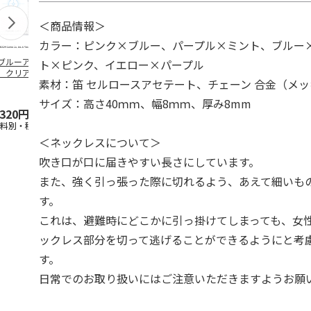
＜商品情報＞
カラー：ピンク×ブルー、パープル×ミント、ブルー
ブルーアーカイ
アニメ『ジョジョの
水森亜土／ステッカ
リラックマ／
ト×ピンク、イエロー×パープル
」クリアファイル
奇妙な冒険 黄金の
ーセット
ケース
素材：笛 セルロースアセテート、チェーン 合金（メッ
ステッカーセット
風』チョコラータと
セッ
5.0
…
（7）
5.0
（6）
サイズ：高さ40ｍｍ、幅8ｍｍ、厚み8mm
,320円
1,969円
600円
1,100円
送料別・税込)
(送料別・税込)
(送料別・税込)
(送料別・税込
＜ネックレスについて＞
吹き口が口に届きやすい長さにしています。
また、強く引っ張った際に切れるよう、あえて細いも
す。
これは、避難時にどこかに引っ掛けてしまっても、女
ックレス部分を切って逃げることができるようにと考
す。
日常でのお取り扱いにはご注意いただきますようお願