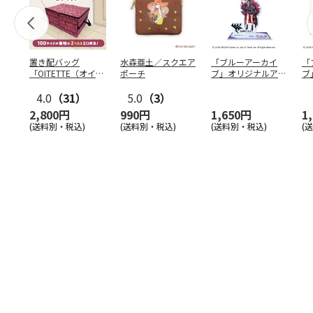
置き配バッグ
水森亜土／スクエア
「ブルーアーカイ
「
「OITETTE（オイテ
ポーチ
ブ」オリジナルアク
ブ
ッテ）」
リルスタンド（イロ
&
4.0
（31）
5.0
（3）
ハ）
2,800円
990円
1,650円
1
(送料別・税込)
(送料別・税込)
(送料別・税込)
(