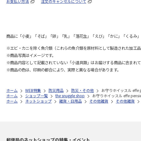
お支払い方法
注文のキャンセルについて
商品に「小麦」「そば」「卵」「乳」「落花生」「えび」「かに」「くるみ」
※エビ・カニを除く魚介類（これらの魚介類を原材料として製造された加工品
※商品写真はイメージです。
※商品内容として記載されていない「小道具類」はお届けする商品に含まれて
※商品の色は、印刷の都合により、実際と異なる場合があります。
ホーム
WEB特集
防災用品
防災・その他
お守りホイッスル effe 
ホーム
ショップ一覧
the snuggle shop
お守りホイッスル effe pen
ホーム
ネットショップ
雑貨・日用品
その他雑貨
その他雑貨
郵便局のネットショップの特集・イベント