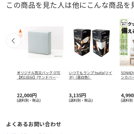
この商品を見た人は他にこんな商品を
オリジナル防災バッグ OTE
いつでもランプ tsuita(ツイ
SONA
【約1日分】(サンドベージ
タ)（昼白色）
ンカバ
ュ
…
22,000円
3,135円
4,99
(送料別・税込)
(送料別・税込)
(送料別
よくあるお問い合わせ