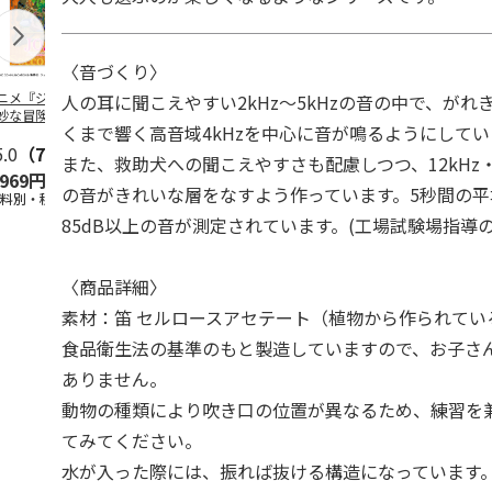
〈音づくり〉
ニメ『ジョジョの
水森亜土／ステッカ
リラックマ／マルチ
令和八年七
人の耳に聞こえやすい2kHz～5kHzの音の中で、がれ
妙な冒険 黄金の
ーセット
ケース
優勝力士純金
くまで響く高音域4kHzを中心に音が鳴るようにしてい
』チョコラータと
【安青錦】
ッ
5.0
…
（7）
5.0
（6）
また、救助犬への聞こえやすさも配慮しつつ、12kHz・16
,969円
600円
1,100円
605,000
の音がきれいな層をなすよう作っています。5秒間の
送料別・税込)
(送料別・税込)
(送料別・税込)
(送料・税込)
85dB以上の音が測定されています。(工場試験場指導
〈商品詳細〉
素材：笛 セルロースアセテート（植物から作られてい
食品衛生法の基準のもと製造していますので、お子さ
ありません。
動物の種類により吹き口の位置が異なるため、練習を
てみてください。
水が入った際には、振れば抜ける構造になっています