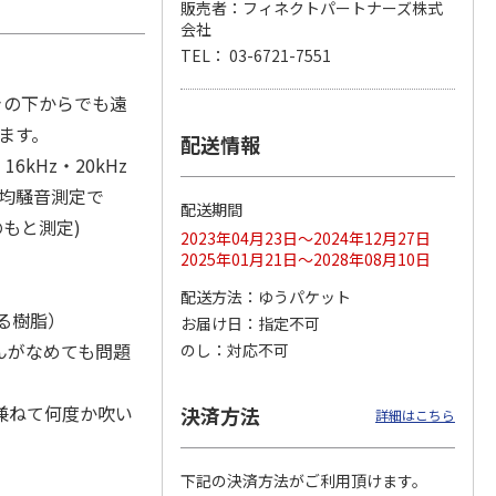
販売者：フィネクトパートナーズ株式
会社
TEL： 03-6721-7551
月場所
リラックマ／クリア
「犬夜叉」アクリル
大谷翔平 THE
きの下からでも遠
製小判
ファイル３点セット
ジオラマスタンド
GOLDEN TWO-WAY
ます。
（殺生丸）
アクリルス
…
配送情報
5.0
（4）
5.0
（4）
kHz・20kHz
円
750円
3,300円
2,750円
平均騒音測定で
(送料別・税込)
(送料別・税込)
(送料別・税込)
配送期間
のもと測定)
2023年04月23日～2024年12月27日
2025年01月21日～2028年08月10日
配送方法
ゆうパケット
る樹脂）
お届け日
指定不可
んがなめても問題
のし
対応不可
兼ねて何度か吹い
決済方法
詳細はこちら
。
下記の決済方法がご利用頂けます。