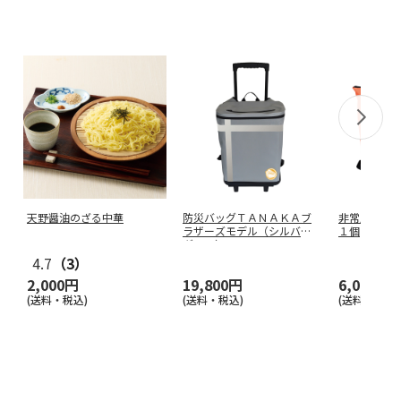
天野醤油のざる中華
防災バッグＴＡＮＡＫＡブ
非常用防災
ラザーズモデル（シルバー
１個
グレー）
4.7
（3）
2,000円
19,800円
6,000円
(送料・税込)
(送料・税込)
(送料・税込)