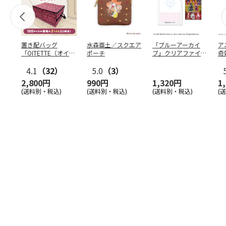
置き配バッグ
水森亜土／スクエア
「ブルーアーカイ
ア
「OITETTE（オイテ
ポーチ
ブ」クリアファイル
奇
ッテ）」
&ステッカーセット
風
4.1
（32）
5.0
（3）
セ
2,800円
990円
1,320円
1
(送料別・税込)
(送料別・税込)
(送料別・税込)
(