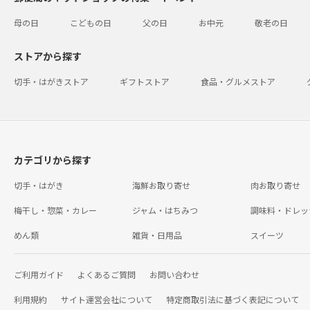
母の日
こどもの日
父の日
お中元
敬老の日
ストアから探す
切手・はがきストア
ギフトストア
食品・グルメストア
カテゴリから探す
切手・はがき
海鮮お取り寄せ
肉お取り寄せ
梅干し・惣菜・カレー
ジャム・はちみつ
調味料・ドレッ
めん類
雑貨・日用品
スイーツ
ご利用ガイド
よくあるご質問
お問い合わせ
利用規約
サイト運営会社について
特定商取引法に基づく表記について