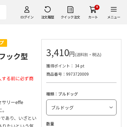
0
ログイン
注文履歴
クイック注文
カート
メニュー
3,410
円
o フック型
(送料別・税込)
獲得ポイント： 34 pt
商品番号
9973720009
入する前に必ず商
種類：ブルドッグ
リーeffe
に。
ーであり、いざとい
数量
ありたいという気