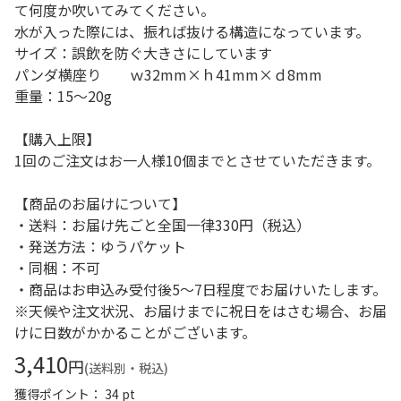
て何度か吹いてみてください。
水が入った際には、振れば抜ける構造になっています。
サイズ：誤飲を防ぐ大きさにしています
パンダ横座り ｗ32mm×ｈ41mm×ｄ8mm
重量：15～20g
【購入上限】
1回のご注文はお一人様10個までとさせていただきます。
【商品のお届けについて】
・送料：お届け先ごと全国一律330円（税込）
・発送方法：ゆうパケット
・同梱：不可
・商品はお申込み受付後5～7日程度でお届けいたします。
※天候や注文状況、お届けまでに祝日をはさむ場合、お届
けに日数がかかることがございます。
3,410
円
(送料別・税込)
獲得ポイント： 34 pt