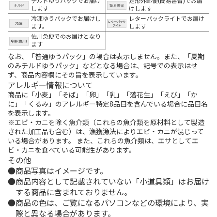
チルドゆうパックでお届け
定形外郵便(簡易書留)でお届
します
けします
冷凍ゆうパックでお届けし
レターパックライトでお届け
ます。
します
佐川急便でのお届けとなり
ます
なお、「普通ゆうパック」の場合は表示しません。また、「夏期
のみチルドゆうパック」などとなる場合は、記号での表示はせ
ず、商品内容欄にその旨を表示しています。
アレルギー情報について
商品に「小麦」「そば」「卵」「乳」「落花生」「えび」「か
に」「くるみ」のアレルギー特定8品目を含んでいる場合に品目名
を表示します。
※エビ・カニを除く魚介類（これらの魚介類を原材料として製造
された加工品も含む）は、漁獲漁法によりエビ・カニが混じって
いる場合があります。 また、これらの魚介類は、エサとしてエ
ビ・カニを食べている可能性があります。
その他
商品写真はイメージです。
商品内容として記載されていない「小道具類」はお届け
する商品に含まれておりません。
商品の色は、ご覧になるパソコンなどの環境により、実
際と異なる場合があります。