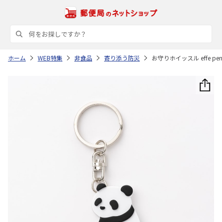
ホーム
WEB特集
非食品
寄り添う防災
お守りホイッスル effe p