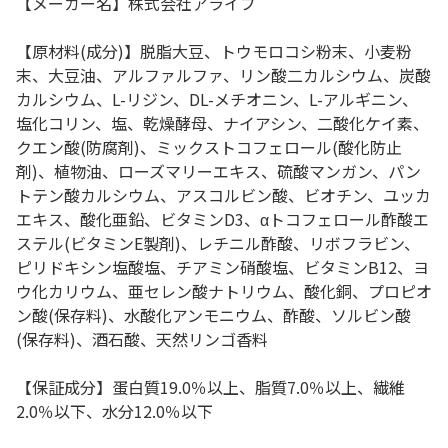
【メーカー名】株式会社アライブ
【原材料(成分)】脱脂大豆、トウモロコシ粉末、小麦粉
末、大豆油、アルファルファ、リン酸二カルシウム、炭酸
カルシウム、L-リジン、DL-メチオニン、L-アルギニン、
塩化コリン、塩、乾燥酵母、ナイアシン、二酸化ケイ素、
クエン酸(防腐剤)、ミックストコフェロール(酸化防止
剤)、植物油、ローズマリーエキス、硫酸マンガン、パン
トテン酸カルシウム、アスコルビン酸、ビオチン、ユッカ
エキス、酸化亜鉛、ビタミンD3、αトコフェロール酢酸エ
ステル(ビタミンE製剤)、レチニル酢酸、リボフラビン、
ピリドキシン塩酸塩、チアミン硝酸塩、ビタミンB12、ヨ
ウ化カリウム、亜セレン酸ナトリウム、酸化銅、プロピオ
ン酸(保存料)、水酸化アンモニウム、酢酸、ソルビン酸
(保存料)、酒石酸、天然リンゴ香料
【保証成分】蛋白質19.0％以上、脂質7.0％以上、繊維
2.0％以下、水分12.0％以下