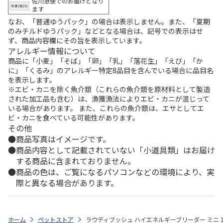
佐川急便でのお届けとなり
ます
なお、「普通ゆうパック」の場合は表示しません。また、「夏期
のみチルドゆうパック」などとなる場合は、記号での表示はせ
ず、商品内容欄にその旨を表示しています。
アレルギー情報について
商品に「小麦」「そば」「卵」「乳」「落花生」「えび」「か
に」「くるみ」のアレルギー特定8品目を含んでいる場合に品目名
を表示します。
※エビ・カニを除く魚介類（これらの魚介類を原材料として製造
された加工品も含む）は、漁獲漁法によりエビ・カニが混じって
いる場合があります。 また、これらの魚介類は、エサとしてエ
ビ・カニを食べている可能性があります。
その他
商品写真はイメージです。
商品内容として記載されていない「小道具類」はお届け
する商品に含まれておりません。
商品の色は、ご覧になるパソコンなどの環境により、実
際と異なる場合があります。
ホーム
ペットストア
ラウディブッシュ ハイエネルギーブリーダー ミニ 1.