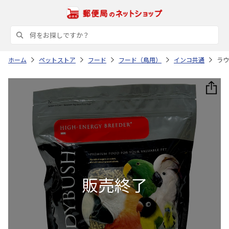
ホーム
ペットストア
フード
フード（鳥用）
インコ共通
ラウ