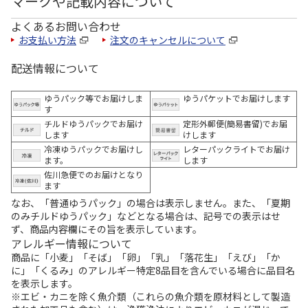
マークや記載内容について
よくあるお問い合わせ
お支払い方法
注文のキャンセルについて
配送情報について
ゆうパック等でお届けしま
ゆうパケットでお届けします
す
チルドゆうパックでお届け
定形外郵便(簡易書留)でお届
します
けします
冷凍ゆうパックでお届けし
レターパックライトでお届け
ます。
します
佐川急便でのお届けとなり
ます
なお、「普通ゆうパック」の場合は表示しません。また、「夏期
のみチルドゆうパック」などとなる場合は、記号での表示はせ
ず、商品内容欄にその旨を表示しています。
アレルギー情報について
商品に「小麦」「そば」「卵」「乳」「落花生」「えび」「か
に」「くるみ」のアレルギー特定8品目を含んでいる場合に品目名
を表示します。
※エビ・カニを除く魚介類（これらの魚介類を原材料として製造