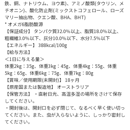
鉄、銅、ナトリウム、ヨウ素)、アミノ酸類(タウリン、メ
チオニン)、酸化防止剤(ミックストコフェロール、ローズ
マリー抽出物、クエン酸、BHA、BHT)
* オメガ6脂肪酸源
【保証成分】 タンパク質32.0％以上、脂質18.0％以上、
粗繊維3.0％以下、灰分10.0％以下、水分7.5％以下
【エネルギー】 388kcal/100g
【給与方法】
＜1日に与える量＞
体重2kg：35g、体重3kg：45g、体重4kg：55g、体重
5kg：65g、体重6kg：75g、体重7kg：80g
【賞味／使用期限(未開封)】 18ヶ月
【原産国または製造地】 オーストラリア
【保管方法】 ・直射日光、高温多湿の場所をさけて保存
してください。
・開封後は、開封口を必ず閉じて、なるべく早く使い切っ
てください。また、虫が入らないように、しっかり密封し
てください。