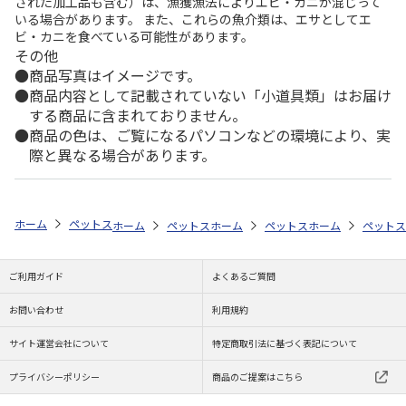
された加工品も含む）は、漁獲漁法によりエビ・カニが混じって
いる場合があります。 また、これらの魚介類は、エサとしてエ
ビ・カニを食べている可能性があります。
その他
商品写真はイメージです。
商品内容として記載されていない「小道具類」はお届け
する商品に含まれておりません。
商品の色は、ご覧になるパソコンなどの環境により、実
際と異なる場合があります。
ホーム
ペットストア
フード
ドライフード（猫用）
マースジャパ
ホーム
ペットストア
ホーム
ペットストアのらくらく定期購
ペットストア
ホーム
ペットスト
ペットス
ご利用ガイド
よくあるご質問
お問い合わせ
利用規約
サイト運営会社について
特定商取引法に基づく表記について
プライバシーポリシー
商品のご提案はこちら