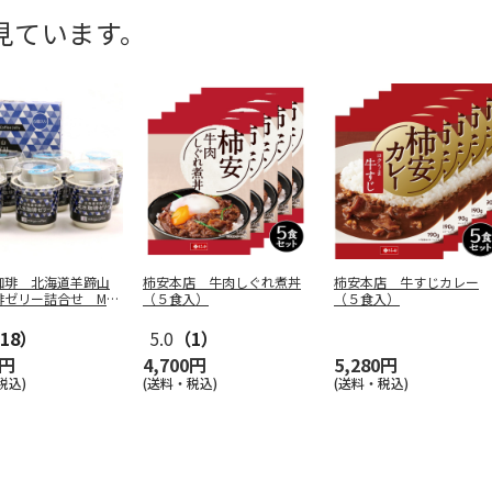
見ています。
珈琲 北海道羊蹄山
柿安本店 牛肉しぐれ煮丼
柿安本店 牛すじカレー
琲ゼリー詰合せ MC
（５食入）
（５食入）
18）
5.0
（1）
0円
4,700円
5,280円
税込)
(送料・税込)
(送料・税込)