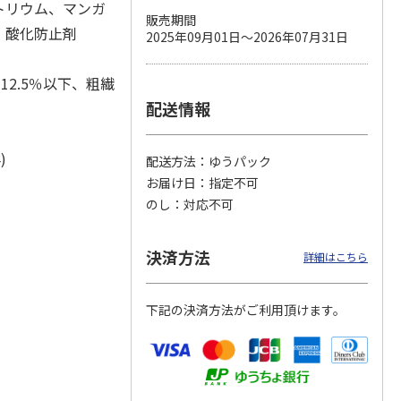
トリウム、マンガ
販売期間
、酸化防止剤
2025年09月01日～2026年07月31日
カムカ
銀のスプーン パウ
ペット線香 虹のか
鈴虫の経木 3枚入
12.5％以下、粗繊
ーン
チ 健康に育つ子ね
なた フルーティフ
配送情報
ン型 S
こ用 まぐろ・かつ
ローラルの香り
おに
…
120円
590円
100円
)
配送方法
ゆうパック
)
(送料別・税込)
(送料別・税込)
(送料別・税込)
お届け日
指定不可
のし
対応不可
決済方法
詳細はこちら
下記の決済方法がご利用頂けます。