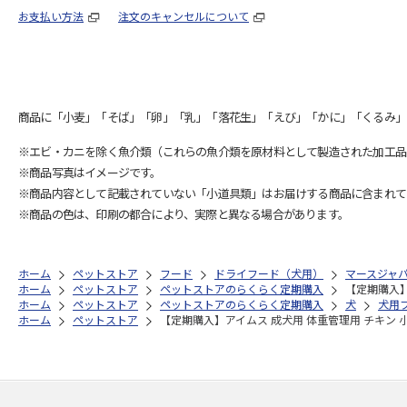
お支払い方法
注文のキャンセルについて
商品に「小麦」「そば」「卵」「乳」「落花生」「えび」「かに」「くるみ」
※エビ・カニを除く魚介類（これらの魚介類を原材料として製造された加工品
※商品写真はイメージです。
※商品内容として記載されていない「小道具類」はお届けする商品に含まれて
※商品の色は、印刷の都合により、実際と異なる場合があります。
ホーム
ペットストア
フード
ドライフード（犬用）
マースジャ
ホーム
ペットストア
ペットストアのらくらく定期購入
【定期購入】ア
ホーム
ペットストア
ペットストアのらくらく定期購入
犬
犬用
ホーム
ペットストア
【定期購入】アイムス 成犬用 体重管理用 チキン 小粒 