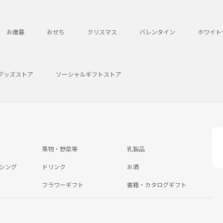
お歳暮
おせち
クリスマス
バレンタイン
ホワイト
グッズストア
ソーシャルギフトストア
果物・野菜等
乳製品
シング
ドリンク
お酒
フラワーギフト
書籍・カタログギフト