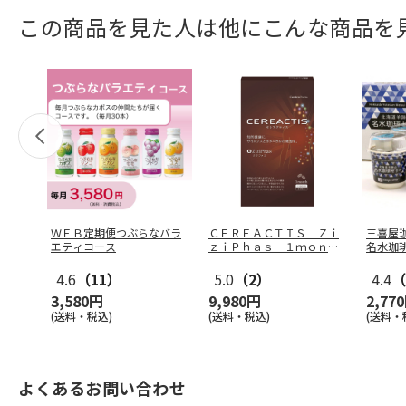
この商品を見た人は他にこんな商品を
ＷＥＢ定期便つぶらなバラ
ＣＥＲＥＡＣＴＩＳ Ｚｉ
三喜屋
エティコース
ｚｉＰｈａｓ １ｍｏｎｔ
名水珈
ｈ
J-AE
4.6
（11）
5.0
（2）
4.4
（
3,580円
9,980円
2,77
(送料・税込)
(送料・税込)
(送料・
よくあるお問い合わせ