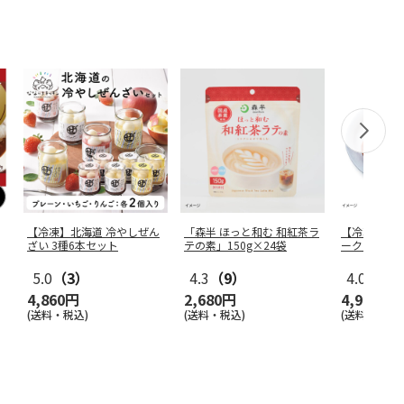
【冷凍】北海道 冷やしぜん
「森半 ほっと和む 和紅茶ラ
【冷凍】「
ざい 3種6本セット
テの素」150g×24袋
ークターキー
×20
…
5.0
（3）
4.3
（9）
4.0
（1）
4,860円
2,680円
4,980円
(送料・税込)
(送料・税込)
(送料・税込)