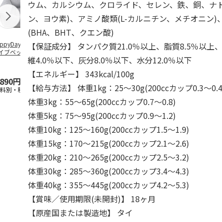
ウム、カルシウム、クロライド、セレン、鉄、銅、ナ
ン、ヨウ素)、アミノ酸類(L-カルニチン、メチオニン)
(BHA、BHT、クエン酸)
ppyDays 2wayド
獣医師開発 ニオイ
デオトイレ 飛び散
無添加良品 
【保証成分】 タンパク質21.0％以上、脂質8.5％以上、
イブベッド グレ
をとる砂専用 猫ト
らない消臭・抗菌サ
ムデンタルコ
維4.0％以下、灰分8.0％以下、水分12.0％以下
イレ ナチュラルグ
ンド 4L
ぐるぐるボー
レー
…
【エネルギー】 343kcal/100g
,890円
1,550円
1,320円
470円
【給与方法】 体重1kg：25～30g(200ccカップ0.3～0.4
送料別・税込)
(送料別・税込)
(送料別・税込)
(送料別・税込
体重3kg：55～65g(200ccカップ0.7～0.8)
体重5kg：75～95g(200ccカップ0.9～1.2)
体重10kg：125～160g(200ccカップ1.5～1.9)
体重15kg：170～215g(200ccカップ2.1～2.6)
体重20kg：210～265g(200ccカップ2.5～3.2)
体重30kg：285～360g(200ccカップ3.4～4.3)
体重40kg：355～445g(200ccカップ4.2～5.3)
【賞味／使用期限(未開封)】 18ヶ月
【原産国または製造地】 タイ