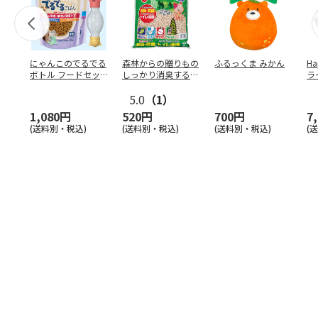
にゃんこのでるでる
森林からの贈りもの
ふるっくま みかん
Ha
ボトル フードセッ
しっかり消臭するひ
ラ
ト
のきの猫砂 7L
ー
5.0
（1）
1,080円
520円
700円
7
(送料別・税込)
(送料別・税込)
(送料別・税込)
(