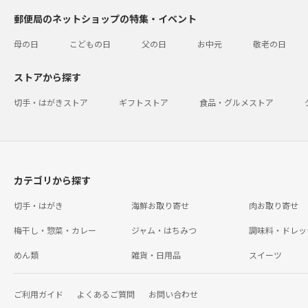
郵便局のネットショップの特集・イベント
母の日
こどもの日
父の日
お中元
敬老の日
ストアから探す
切手・はがきストア
ギフトストア
食品・グルメストア
カテゴリから探す
切手・はがき
海鮮お取り寄せ
肉お取り寄せ
梅干し・惣菜・カレー
ジャム・はちみつ
調味料・ドレッ
めん類
雑貨・日用品
スイーツ
ご利用ガイド
よくあるご質問
お問い合わせ