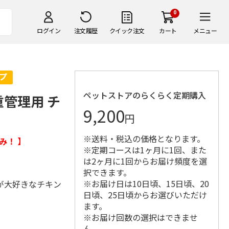
0
ログイン
注文履歴
クイック注文
カート
メニュー
ペットストアのらくらく定期購入
重管理用 チ
9,200
円
※送料・税込の価格となります。
み！ 】
※定期コースは1ヶ月に1回、また
は2ヶ月に1回からお届け頻度を選
択できます。
※お届け日は10日頃、15日頃、20
が大好きなチキン
日頃、25日頃からお選びいただけ
ます。
※お届け回数の選択はできませ
ん。