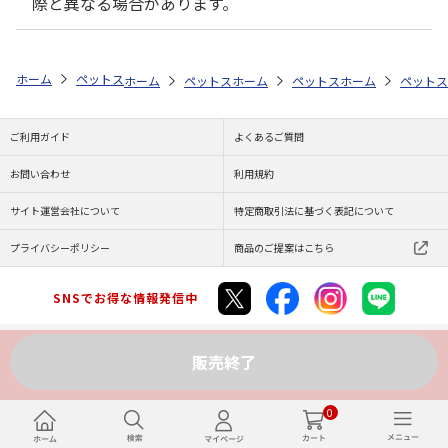
際と異なる場合があります。
ホーム
ペットストア
フード
ドライフード（犬用）
マースジャパ
ホーム
ペットストア
ホーム
ペットストアのらくらく定期購
ペットストア
ホーム
ペットスト
ペットス
ご利用ガイド
よくあるご質問
お問い合わせ
利用規約
サイト運営会社について
特定商取引法に基づく表記について
プライバシーポリシー
商品のご提案はこちら
SNSでお得な情報発信中
販売終了
Copyright (C) JAPAN POST Co.,Ltd. All Rights Reserved.
0