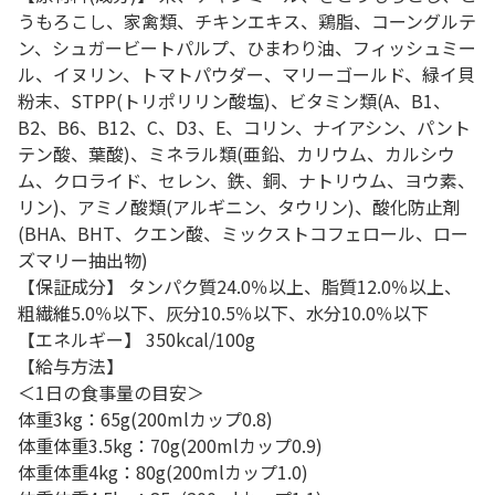
うもろこし、家禽類、チキンエキス、鶏脂、コーングルテ
ン、シュガービートパルプ、ひまわり油、フィッシュミー
ル、イヌリン、トマトパウダー、マリーゴールド、緑イ貝
粉末、STPP(トリポリリン酸塩)、ビタミン類(A、B1、
B2、B6、B12、C、D3、E、コリン、ナイアシン、パント
テン酸、葉酸)、ミネラル類(亜鉛、カリウム、カルシウ
ム、クロライド、セレン、鉄、銅、ナトリウム、ヨウ素、
リン)、アミノ酸類(アルギニン、タウリン)、酸化防止剤
(BHA、BHT、クエン酸、ミックストコフェロール、ロー
ズマリー抽出物)
【保証成分】 タンパク質24.0％以上、脂質12.0％以上、
粗繊維5.0％以下、灰分10.5％以下、水分10.0％以下
【エネルギー】 350kcal/100g
【給与方法】
＜1日の食事量の目安＞
体重3kg：65g(200mlカップ0.8)
体重体重3.5kg：70g(200mlカップ0.9)
体重体重4kg：80g(200mlカップ1.0)