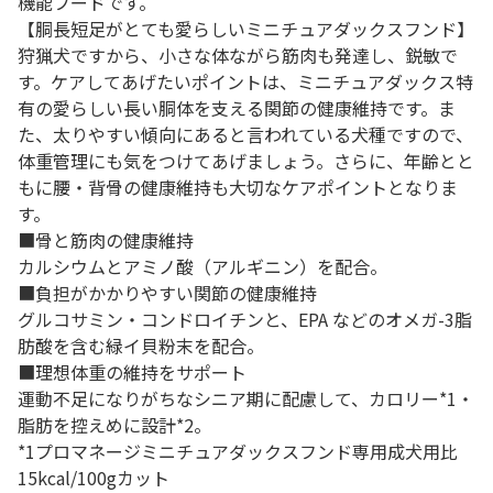
機能フードです。
【胴長短足がとても愛らしいミニチュアダックスフンド】
狩猟犬ですから、小さな体ながら筋肉も発達し、鋭敏で
す。ケアしてあげたいポイントは、ミニチュアダックス特
有の愛らしい長い胴体を支える関節の健康維持です。ま
た、太りやすい傾向にあると言われている犬種ですので、
体重管理にも気をつけてあげましょう。さらに、年齢とと
もに腰・背骨の健康維持も大切なケアポイントとなりま
す。
■骨と筋肉の健康維持
カルシウムとアミノ酸（アルギニン）を配合。
■負担がかかりやすい関節の健康維持
グルコサミン・コンドロイチンと、EPA などのオメガ-3脂
肪酸を含む緑イ貝粉末を配合。
■理想体重の維持をサポート
運動不足になりがちなシニア期に配慮して、カロリー*1・
脂肪を控えめに設計*2。
*1プロマネージミニチュアダックスフンド専用成犬用比
15kcal/100gカット