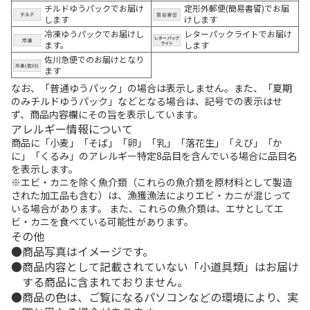
チルドゆうパックでお届け
定形外郵便(簡易書留)でお届
します
けします
冷凍ゆうパックでお届けし
レターパックライトでお届け
ます。
します
佐川急便でのお届けとなり
ます
なお、「普通ゆうパック」の場合は表示しません。また、「夏期
のみチルドゆうパック」などとなる場合は、記号での表示はせ
ず、商品内容欄にその旨を表示しています。
アレルギー情報について
商品に「小麦」「そば」「卵」「乳」「落花生」「えび」「か
に」「くるみ」のアレルギー特定8品目を含んでいる場合に品目名
を表示します。
※エビ・カニを除く魚介類（これらの魚介類を原材料として製造
された加工品も含む）は、漁獲漁法によりエビ・カニが混じって
いる場合があります。 また、これらの魚介類は、エサとしてエ
ビ・カニを食べている可能性があります。
その他
商品写真はイメージです。
商品内容として記載されていない「小道具類」はお届け
する商品に含まれておりません。
商品の色は、ご覧になるパソコンなどの環境により、実