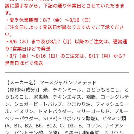
誠に勝手ながら、下記の通り休業日とさせていただきま
す。
・夏季休業期間：8/7（金）～8/16（日）
ご注文日によって発送日が異なりますのでご了承くださ
い。
・8/6（木）まで及び8/17（月）以降のご注文は、通常通
り7営業日ほどで発送
・8/7（金）～8/16（日）のご注文は、8/17（月）から7
営業日ほどで発送
【メーカー名】 マースジャパンリミテッド
【原材料(成分)】 米、チキンミール、さとうもろこし、と
うもろこし、家禽類、チキンエキス、鶏脂、コーングルテ
ン、シュガービートパルプ、ひまわり油、フィッシュミー
ル、イヌリン、トマトパウダー、マリーゴールド、ブルー
ベリーパウダー、STPP(トリポリリン酸塩)、ビタミン類
(A、B1、B2、B6、B12、C、D3、E、コリン、ナイアシ
ン、パントテン酸、葉酸)、ミネラル類(亜鉛、カリウム、