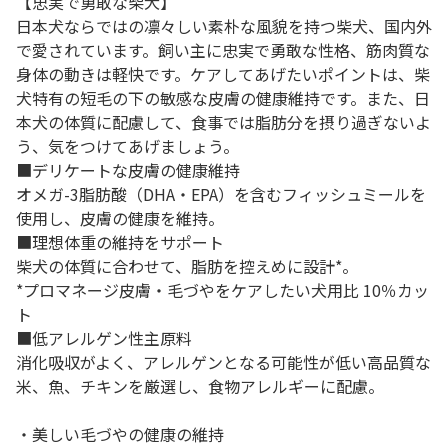
【忠実で勇敢な柴犬】
日本犬ならではの凛々しい素朴な風貌を持つ柴犬、国内外
で愛されています。飼い主に忠実で勇敢な性格、筋肉質な
身体の動きは軽快です。ケアしてあげたいポイントは、柴
犬特有の短毛の下の敏感な皮膚の健康維持です。また、日
本犬の体質に配慮して、食事では脂肪分を摂り過ぎないよ
う、気をつけてあげましょう。
■デリケートな皮膚の健康維持
オメガ-3脂肪酸（DHA・EPA）を含むフィッシュミールを
使用し、皮膚の健康を維持。
■理想体重の維持をサポート
柴犬の体質に合わせて、脂肪を控えめに設計*。
*プロマネージ皮膚・毛づやをケアしたい犬用比 10％カッ
ト
■低アレルゲン性主原料
消化吸収がよく、アレルゲンとなる可能性が低い高品質な
米、魚、チキンを厳選し、食物アレルギーに配慮。
・美しい毛づやの健康の維持