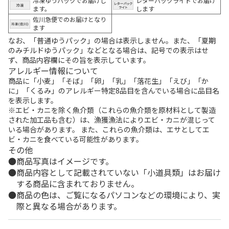
冷凍ゆうパックでお届けし
レターパックライトでお届け
ます。
します
佐川急便でのお届けとなり
ます
なお、「普通ゆうパック」の場合は表示しません。また、「夏期
のみチルドゆうパック」などとなる場合は、記号での表示はせ
ず、商品内容欄にその旨を表示しています。
アレルギー情報について
商品に「小麦」「そば」「卵」「乳」「落花生」「えび」「か
に」「くるみ」のアレルギー特定8品目を含んでいる場合に品目名
を表示します。
※エビ・カニを除く魚介類（これらの魚介類を原材料として製造
された加工品も含む）は、漁獲漁法によりエビ・カニが混じって
いる場合があります。 また、これらの魚介類は、エサとしてエ
ビ・カニを食べている可能性があります。
その他
商品写真はイメージです。
商品内容として記載されていない「小道具類」はお届け
する商品に含まれておりません。
商品の色は、ご覧になるパソコンなどの環境により、実
際と異なる場合があります。