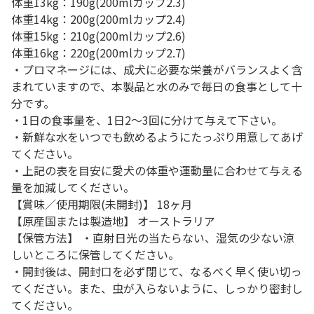
体重13kg：190g(200mlカップ2.3)
体重14kg：200g(200mlカップ2.4)
体重15kg：210g(200mlカップ2.6)
体重16kg：220g(200mlカップ2.7)
・プロマネージには、成犬に必要な栄養がバランスよく含
まれていますので、本製品と水のみで毎日の食事として十
分です。
・1日の食事量を、1日2～3回に分けて与えて下さい。
・新鮮な水をいつでも飲めるようにたっぷり用意してあげ
てください。
・上記の表を目安に愛犬の体重や運動量に合わせて与える
量を加減してください。
【賞味／使用期限(未開封)】 18ヶ月
【原産国または製造地】 オーストラリア
【保管方法】 ・直射日光の当たらない、湿気の少ない涼
しいところに保管してください。
・開封後は、開封口を必ず閉じて、なるべく早く使い切っ
てください。また、虫が入らないように、しっかり密封し
てください。