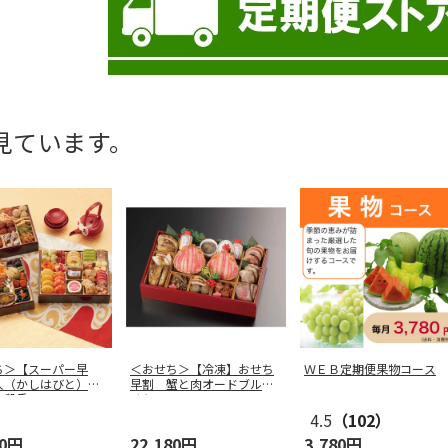
見ています。
ち＞【スーパー早
＜おせち＞【冷凍】おせち
ＷＥＢ定期便果物コース
人（かしはびと）
早割 蟹と肉オードブルお
三段重
せち
4.5
（102）
80円
22,180円
3,780円