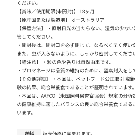
ください。
【賞味／使用期限(未開封)】 18ヶ月
【原産国または製造地】 オーストラリア
【保管方法】 ・直射日光の当たらない、湿気の少ない
管してください。
・開封後は、開封口を必ず閉じて、なるべく早く使い
また、虫が入らないように、しっかり密封してくださ
【諸注意】 ・粒の色や香りは自然由来です。
・プロマネージは品質の維持のために、窒素封入をし
【その他詳細】 ・本品は、ペットフード公正取引協議
験の結果、総合栄養食であることが証明されています
・本品は、AAFCO（米国飼料検査官協会）規定の分析
の健康維持に適したバランスの良い総合栄養食である
います。
送料
販売価格に含まれます。