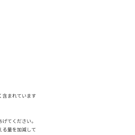
く含まれています
あげてください。
える量を加減して