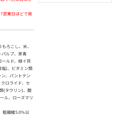
から7営業日ほどで発
うもろこし、米、
トパルプ、家禽
ゴールド、緑イ貝
酸塩)、ビタミン類
アシン、パントテン
、クロライド、セ
類(タウリン)、酸
ロール、ローズマリ
、粗繊維5.0％以