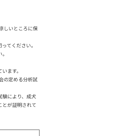
涼しいところに保
切ってください。
い。
ています。
会の定める分析試
。
試験により、成犬
ことが証明されて