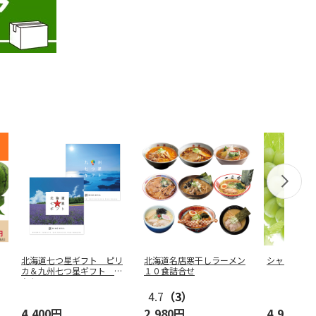
北海道七つ星ギフト ピリ
北海道名店寒干しラーメン
シャインマ
カ＆九州七つ星ギフト ひ
１０食詰合せ
なた
4.7
（3）
4,400円
2,980円
4,980円