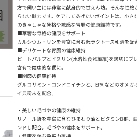
方で飼い主には非常に献身的で甘えん坊。そんな性格
らない魅力です。ケアしてあげたいポイントは、小さ
のきゃしゃな骨格や敏感な胃腸の健康維持です。
■華奢な骨格の健康をサポート
カルシウム・リンを豊富に含む低ラクトース乳清を配
■デリケートな胃腸の健康維持
ビートパルプとイヌリン(水溶性食物繊維)を適切にブ
含有で健康的な便に。
■関節の健康維持
グルコサミン・コンドロイチンと、EPA などのオメガ
イ貝粉末を配合。
・美しい毛づやの健康の維持
リノール酸を豊富に含むひまわり油とビタミンB群、
ンドし配合。毛づやの健康をサポート。
・健康を保ち免疫力維持