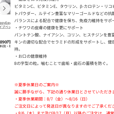
ビタミンC、ビタミンE、タウリン、β-カロテン・リ
トパウダー、ルテイン豊富なマリーゴールドなどの抗
バランスによる配合で健康を保ち、免疫力維持をサポ
ppyDays 2wayド
獣医師開発 ニオイ
デオトイレ 飛び散
銀のスプーン
・チワワの皮膚の健康を更にサポート
イブベッド グレ
をとる砂専用 猫ト
らない消臭・抗菌サ
チ 健康に育
イレ ナチュラルグ
ンド 4L
こ用 まぐろ
パントテン酸、ナイアシン、コリン、ヒスチジンを豊
レー
おに
…
キンの適切な配合でセラミドの形成をサポートし、健
,890円
1,550円
1,320円
120円
送料別・税込)
(送料別・税込)
(送料別・税込)
(送料別・税込
持。
・お口の健康維持
8の字型の粒。噛むことで歯垢・歯石の蓄積を防ぐ。
※夏季休業日のご案内※
誠に勝手ながら、下記の通り休業日とさせていただき
・夏季休業期間：8/7（金）～8/16（日）
ご注文日によって発送日が異なりますのでご了承くだ
・8/6（木）まで及び8/17（月）以降のご注文は、通