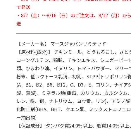
で発送
・8/7（金）～8/16（日）のご注文は、8/17（月）
送
【メーカー名】 マースジャパンリミテッド
【原材料(成分)】 チキンミール、とうもろこし、さと
コーングルテン、鶏脂、チキンエキス、シュガービー
類、ひまわり油、イヌリン、トマトパウダー、マリー
粉末、低ラクトース乳清、初乳、STPP(トリポリリン
(A、B1、B2、B6、B12、C、D3、E、コリン、ナイ
酸、葉酸)、ミネラル類(亜鉛、カリウム、カルシウム
レン、鉄、銅、ナトリウム、ヨウ素、リン)、アミノ酸
化防止剤(BHA、BHT、クエン酸、ミックストコフェ
ー抽出物)
【保証成分】 タンパク質24.0％以上、脂質14.0％以上