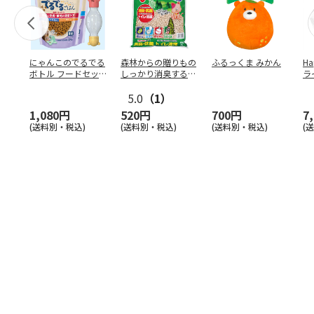
にゃんこのでるでる
森林からの贈りもの
ふるっくま みかん
Ha
ボトル フードセッ
しっかり消臭するひ
ラ
ト
のきの猫砂 7L
ー
5.0
（1）
1,080円
520円
700円
7
(送料別・税込)
(送料別・税込)
(送料別・税込)
(