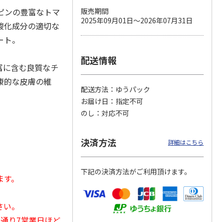
コピンの豊富なトマ
販売期間
2025年09月01日～2026年07月31日
酸化成分の適切な
ート。
 パウ
無添加良品 カムカ
ペット線香 虹のか
CIAO 香り立つクラ
つ子ね
ムデンタルコーン
なた フルーティフ
ンキー ちゅ～る和
配送情報
・かつ
ぐるぐるボーン型 S
ローラルの香り
えBOX とりささ
…
富に含む良質なチ
…
康的な皮膚の維
470円
590円
380円
配送方法
ゆうパック
)
(送料別・税込)
(送料別・税込)
(送料別・税込)
お届け日
指定不可
のし
対応不可
決済方法
詳細はこちら
下記の決済方法がご利用頂けます。
ます。
さい。
常通り7営業日ほど