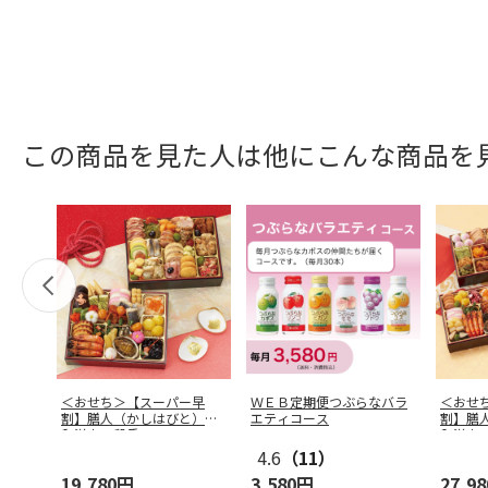
この商品を見た人は他にこんな商品を
＜おせち＞【スーパー早
ＷＥＢ定期便つぶらなバラ
＜おせ
割】膳人（かしはびと）
エティコース
割】膳
和洋中二段重
和洋中
4.6
（11）
19,780円
3,580円
27,9