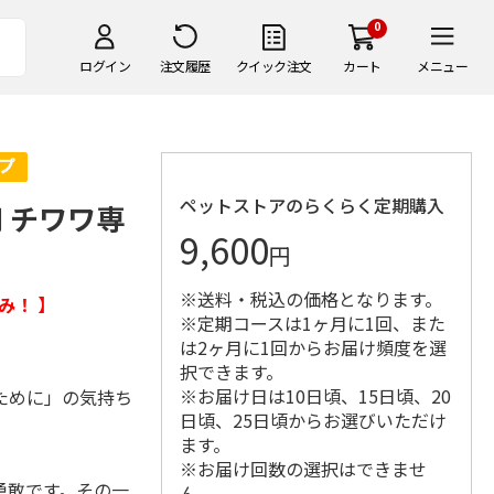
0
ログイン
注文履歴
クイック注文
カート
メニュー
ペットストアのらくらく定期購入
 チワワ専
9,600
円
※送料・税込の価格となります。
み！ 】
※定期コースは1ヶ月に1回、また
は2ヶ月に1回からお届け頻度を選
択できます。
※お届け日は10日頃、15日頃、20
ために」の気持ち
日頃、25日頃からお選びいただけ
ます。
※お届け回数の選択はできませ
勇敢です。その一
ん。