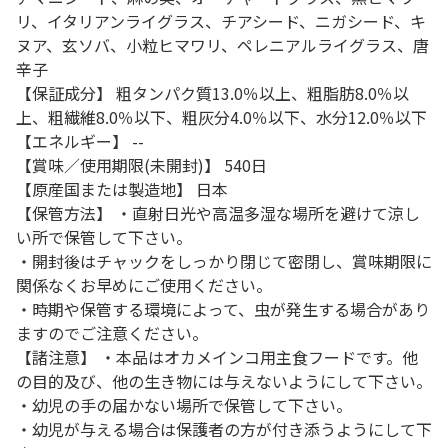
リ、イタリアンライグラス、チアシード、ニガシード、キ
ヌア、玄ソバ、小粒ヒマワリ、ペレニアルライグラス、唐
辛子
【保証成分】 粗タンパク質13.0％以上、粗脂肪8.0％以
上、粗繊維8.0％以下、粗灰分4.0％以下、水分12.0％以下
【エネルギー】 --
【賞味／使用期限(未開封)】 540日
【原産国または製造地】 日本
【保管方法】 ・直射日光や高温多湿な場所を避けて涼し
い所で保管して下さい。
・開封後はチャックをしっかり閉じて密閉し、賞味期限に
関係なくお早めにご使用ください。
・時期や保管する環境によって、虫が発生する場合があり
ますのでご注意ください。
【諸注意】 ・本品はオカメインコ用主食フードです。他
の目的及び、他の生き物には与えないようにして下さい。
・幼児の手の届かない場所で保管して下さい。
・幼児が与える場合は保護者の方が付き添うようにして下