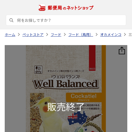
ホーム
ペットストア
フード
フード（鳥用）
オカメインコ
三