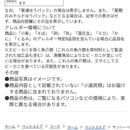
ます
なお、「普通ゆうパック」の場合は表示しません。また、「夏期
のみチルドゆうパック」などとなる場合は、記号での表示はせ
ず、商品内容欄にその旨を表示しています。
アレルギー情報について
商品に「小麦」「そば」「卵」「乳」「落花生」「えび」「か
に」「くるみ」のアレルギー特定8品目を含んでいる場合に品目名
を表示します。
※エビ・カニを除く魚介類（これらの魚介類を原材料として製造
された加工品も含む）は、漁獲漁法によりエビ・カニが混じって
いる場合があります。 また、これらの魚介類は、エサとしてエ
ビ・カニを食べている可能性があります。
その他
商品写真はイメージです。
商品内容として記載されていない「小道具類」はお届け
する商品に含まれておりません。
商品の色は、ご覧になるパソコンなどの環境により、実
際と異なる場合があります。
ホーム
ペットストア
フード
フード（鳥用）
中型・大型インコ
ホーム
ペットストア
サンハーベ