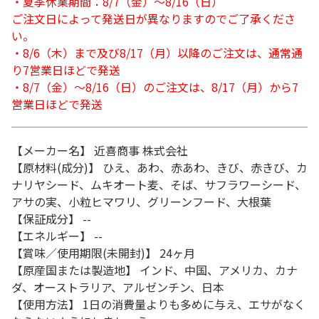
・夏季休業期間：8/7（金）～8/16（日）
ご注文日によって発送日が異なりますのでご了承くださ
い。
・8/6（木）まで及び8/17（月）以降のご注文は、通常通
り7営業日ほどで発送
・8/7（金）～8/16（日）のご注文は、8/17（月）から7
営業日ほどで発送
【メーカー名】 近喜商事 株式会社
【原材料(成分)】 ひえ、あわ、赤あわ、きび、赤きび、カ
ナリヤシード、ムキオート麦、そば、サフラワーシード、
アサの実、小粒ヒマワリ、グリーンフード、大根葉
【保証成分】 --
【エネルギー】 --
【賞味／使用期限(未開封)】 24ヶ月
【原産国または製造地】 インド、中国、アメリカ、カナ
ダ、オーストラリア、アルゼンチン、日本
【使用方法】 1日の消費量よりも多めに与え、エサがなく