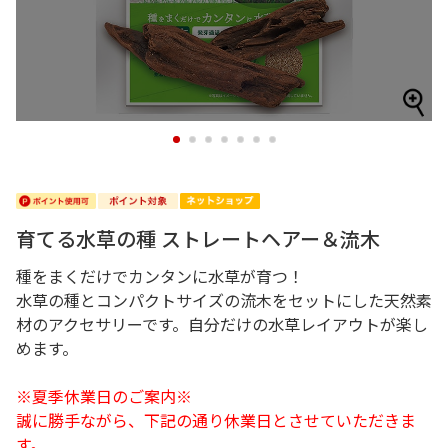
1
2
3
4
5
6
7
育てる水草の種 ストレートヘアー＆流木
種をまくだけでカンタンに水草が育つ！
水草の種とコンパクトサイズの流木をセットにした天然素
材のアクセサリーです。自分だけの水草レイアウトが楽し
めます。
※夏季休業日のご案内※
誠に勝手ながら、下記の通り休業日とさせていただきま
す。