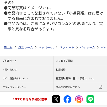
その他
商品写真はイメージです。
商品内容として記載されていない「小道具類」はお届け
する商品に含まれておりません。
商品の色は、ご覧になるパソコンなどの環境により、実
際と異なる場合があります。
ホーム
ペットストア
ケージ・飼育その他用品
アクアリウム内装（魚
ホーム
ペットストア
ホーム
ペットストア
ケージ・飼育その他用品
ホーム
ペットストア
ケージ・飼育その
ホーム
アク
ペッ
ケ
ご利用ガイド
よくあるご質問
お問い合わせ
利用規約
サイト運営会社について
特定商取引法に基づく表記について
プライバシーポリシー
商品のご提案はこちら
SNSでお得な情報発信中