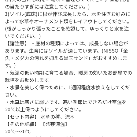
の当たりすぎには注意してください。)
3)ソイル(底床)に根が伸び成長したら、水を注ぎお好みに
よって水草やオーナメント類をレイアウトしてください。
(根がしっかり張ったことを確認して、ゆっくりと水を注
いでください。)
【諸注意】 ・底材の種類によっては、成長しない場合が
あります。生育にはソイルが適しています。(NISSO「金
魚・メダカの汚れを抑える黒玉サンド」がおすすめしま
す。)
・気温の低い時期に育てる場合、暖房の効いたお部屋での
栽培をお勧めします。
・水景を美しく保つために、1週間程度水換えをしてくだ
さい。
・水草は寒さに弱いです。寒い季節はできるだけ室温を
20℃以上保つようにしてください。
【セット内容】 水草の種、流木
【その他詳細】 【発芽適温】
20℃～30℃