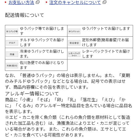
お支払い方法
注文のキャンセルについて
配送情報について
ゆうパック等でお届けしま
ゆうパケットでお届けします
す
チルドゆうパックでお届け
定形外郵便(簡易書留)でお届
します
けします
冷凍ゆうパックでお届けし
レターパックライトでお届け
ます。
します
佐川急便でのお届けとなり
ます
なお、「普通ゆうパック」の場合は表示しません。また、「夏期
のみチルドゆうパック」などとなる場合は、記号での表示はせ
ず、商品内容欄にその旨を表示しています。
アレルギー情報について
商品に「小麦」「そば」「卵」「乳」「落花生」「えび」「か
に」「くるみ」のアレルギー特定8品目を含んでいる場合に品目名
を表示します。
※エビ・カニを除く魚介類（これらの魚介類を原材料として製造
された加工品も含む）は、漁獲漁法によりエビ・カニが混じって
いる場合があります。 また、これらの魚介類は、エサとしてエ
ビ・カニを食べている可能性があります。