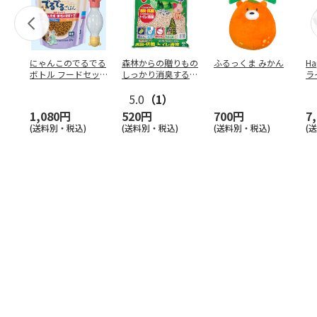
にゃんこのでるでる
森林からの贈りもの
ふるっくま みかん
Ha
ボトル フードセッ
しっかり消臭するひ
ラ
ト
のきの猫砂 7L
ー
5.0
（1）
1,080円
520円
700円
7
(送料別・税込)
(送料別・税込)
(送料別・税込)
(