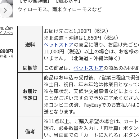
【その他詳細】 【適応水草】
ウィローモス、南米ウィローモスなど
ppyDays 2wayド
獣医師開発 ニオイ
デオトイレ 飛び散
無添加良品 
お届け先ごと1,100円（税込）
イブベッド グレ
をとる砂専用 猫ト
らない消臭・抗菌サ
ムデンタルコ
※北海道・沖縄は1,650円（税込）
イレ ナチュラルグ
ンド 4L
ぐるぐるボー
レー
…
送料
ペットストア
の商品に限り、お届け先ごと
,890円
1,550円
1,320円
470円
11,000円（税込）以上の場合は、お客様
送料別・税込)
(送料別・税込)
(送料別・税込)
(送料別・税込
いません。（北海道・沖縄は除く）
同梱等
この商品は、
ペットストア
の商品のみ同梱
商品はお申込み受付後、7営業日程度で発
※土日、祝日、年末年始は休業日となって
お届け
※在庫状況、天候や交通事情などによって
予定日
ことがございますので予めご了承ください
※コンビニ決済、PayEasyでのお支払い
送となります。
※11点以上、ご購入希望の場合は、カート
選択、必要数量を入力し「再計算」ボタン
備考
い。当画面での「カートに入れる」ボタン