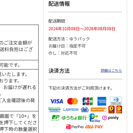
配送情報
配送期間
カムカ
銀のスプーン パウ
ペット線香 虹のか
鈴虫の経木 3枚入
2024年10月08日～2028年08月08日
ーン
チ 健康に育つ子ね
なた フルーティフ
ン型 S
こ用 まぐろ・かつ
ローラルの香り
配送方法
ゆうパック
おに
…
のご注文金額が
お届け日
指定不可
120円
590円
100円
の送料負担はござ
のし
対応不可
)
(送料別・税込)
(送料別・税込)
(送料別・税込)
可能です。
決済方法
詳細はこちら
送いたします。
おります。
、お届けが遅れる
下記の決済方法がご利用頂けます。
。
はご入金確認後の発
画面で「10+」を
を押下してくださ
押下時の数量選択