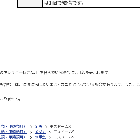
は1個で結構です。
のアレルギー特定8品目を含んでいる場合に品目名を表示します。
も含む）は、漁獲漁法によりエビ・カニが混じっている場合があります。また、こ
おりません。
魚類・甲殻類用）
金魚
モスドームS
魚類・甲殻類用）
メダカ
モスドームS
魚類・甲殻類用）
熱帯魚
モスドームS