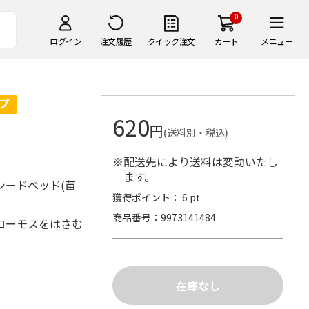
0
ログイン
注文履歴
クイック注文
カート
メニュー
620
円
(送料別・税込)
※配送先により送料は変動いたし
ます。
シードベッド(苗
獲得ポイント： 6 pt
商品番号
9973141484
ローモスをはさむ