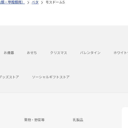
魚類・甲殻類用）
ベタ
モスドームS
お歳暮
おせち
クリスマス
バレンタイン
ホワイト
グッズストア
ソーシャルギフトストア
果物・野菜等
乳製品