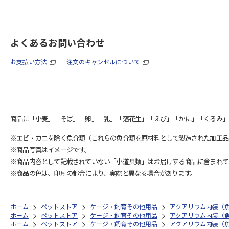
よくあるお問い合わせ
お支払い方法
注文のキャンセルについて
商品に「小麦」「そば」「卵」「乳」「落花生」「えび」「かに」「くるみ」
※エビ・カニを除く魚介類（これらの魚介類を原材料として製造された加工品
※商品写真はイメージです。
※商品内容として記載されていない「小道具類」はお届けする商品に含まれて
※商品の色は、印刷の都合により、実際と異なる場合があります。
ホーム
ペットストア
ケージ・飼育その他用品
アクアリウム内装（
ホーム
ペットストア
ケージ・飼育その他用品
アクアリウム内装（
ホーム
ペットストア
ケージ・飼育その他用品
アクアリウム内装（