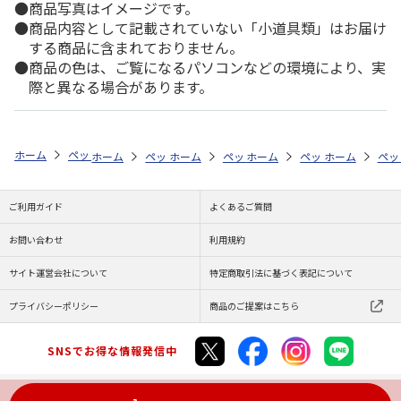
商品写真はイメージです。
商品内容として記載されていない「小道具類」はお届け
する商品に含まれておりません。
商品の色は、ご覧になるパソコンなどの環境により、実
際と異なる場合があります。
ホーム
ペットストア
ケージ・飼育その他用品
アクアリウム内装（魚
ホーム
ペットストア
ホーム
ペットストア
ケージ・飼育その他用品
ホーム
ペットストア
ケージ・飼育その
ホーム
アク
ペッ
ケ
ご利用ガイド
よくあるご質問
お問い合わせ
利用規約
サイト運営会社について
特定商取引法に基づく表記について
プライバシーポリシー
商品のご提案はこちら
SNSでお得な情報発信中