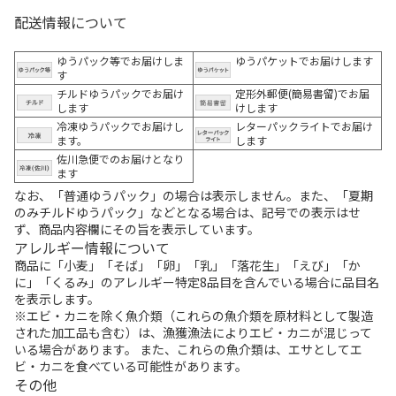
配送情報について
ゆうパック等でお届けしま
ゆうパケットでお届けします
す
チルドゆうパックでお届け
定形外郵便(簡易書留)でお届
します
けします
冷凍ゆうパックでお届けし
レターパックライトでお届け
ます。
します
佐川急便でのお届けとなり
ます
なお、「普通ゆうパック」の場合は表示しません。また、「夏期
のみチルドゆうパック」などとなる場合は、記号での表示はせ
ず、商品内容欄にその旨を表示しています。
アレルギー情報について
商品に「小麦」「そば」「卵」「乳」「落花生」「えび」「か
に」「くるみ」のアレルギー特定8品目を含んでいる場合に品目名
を表示します。
※エビ・カニを除く魚介類（これらの魚介類を原材料として製造
された加工品も含む）は、漁獲漁法によりエビ・カニが混じって
いる場合があります。 また、これらの魚介類は、エサとしてエ
ビ・カニを食べている可能性があります。
その他