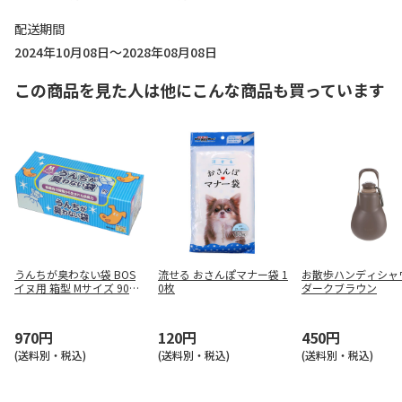
配送期間
2024年10月08日～2028年08月08日
この商品を見た人は他にこんな商品も買っています
うんちが臭わない袋 BOS
流せる おさんぽマナー袋 1
お散歩ハンディシャワ
イヌ用 箱型 Mサイズ 90枚
0枚
ダークブラウン
入
970円
120円
450円
(送料別・税込)
(送料別・税込)
(送料別・税込)