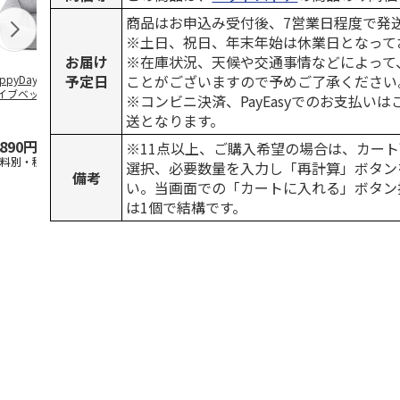
商品はお申込み受付後、7営業日程度で発
※土日、祝日、年末年始は休業日となって
お届け
※在庫状況、天候や交通事情などによって
予定日
ことがございますので予めご了承ください
ppyDays 2wayド
獣医師開発 ニオイ
デオトイレ 飛び散
無添加良品 
イブベッド グレ
をとる砂専用 猫ト
らない消臭・抗菌サ
ムデンタルコ
※コンビニ決済、PayEasyでのお支払い
イレ ナチュラルグ
ンド 4L
ぐるぐるボー
送となります。
レー
…
,890円
1,550円
1,320円
470円
※11点以上、ご購入希望の場合は、カート
送料別・税込)
(送料別・税込)
(送料別・税込)
(送料別・税込
選択、必要数量を入力し「再計算」ボタン
備考
い。当画面での「カートに入れる」ボタン
は1個で結構です。