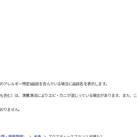
のアレルギー特定8品目を含んでいる場合に品目名を表示します。
も含む）は、漁獲漁法によりエビ・カニが混じっている場合があります。また、こ
おりません。
魚類・甲殻類用）
金魚
アクアティックプランツ 前景S-2