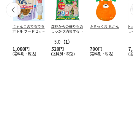
にゃんこのでるでる
森林からの贈りもの
ふるっくま みかん
Ha
ボトル フードセッ
しっかり消臭するひ
ラ
ト
のきの猫砂 7L
ー
5.0
（1）
1,080円
520円
700円
7
(送料別・税込)
(送料別・税込)
(送料別・税込)
(