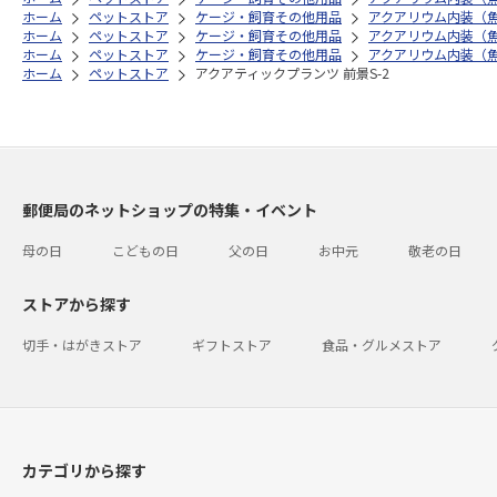
ホーム
ペットストア
ケージ・飼育その他用品
アクアリウム内装（
ホーム
ペットストア
ケージ・飼育その他用品
アクアリウム内装（
ホーム
ペットストア
ケージ・飼育その他用品
アクアリウム内装（
ホーム
ペットストア
アクアティックプランツ 前景S-2
郵便局のネットショップの特集・イベント
母の日
こどもの日
父の日
お中元
敬老の日
ストアから探す
切手・はがきストア
ギフトストア
食品・グルメストア
カテゴリから探す