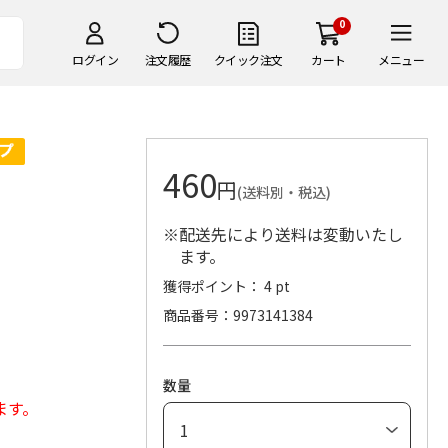
0
ログイン
注文履歴
クイック注文
カート
メニュー
460
円
(送料別・税込)
※配送先により送料は変動いたし
ます。
獲得ポイント： 4 pt
商品番号
9973141384
数量
ます。