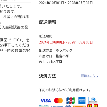
2024年10月01日～2028年07月31日
送いたします。
おります。
、お届けが遅れる
配送情報
。
カムカ
銀のスプーン パウ
ペット線香 虹のか
鈴虫の経木 3枚入
ーン
チ 健康に育つ子ね
なた フルーティフ
はご入金確認後の発
ン型 S
こ用 まぐろ・かつ
ローラルの香り
おに
…
配送期間
120円
590円
100円
画面で「10+」を
2024年10月08日～2028年08月08日
)
(送料別・税込)
(送料別・税込)
(送料別・税込)
を押下してくださ
押下時の数量選択
配送方法
ゆうパック
お届け日
指定不可
のし
対応不可
決済方法
詳細はこちら
下記の決済方法がご利用頂けます。