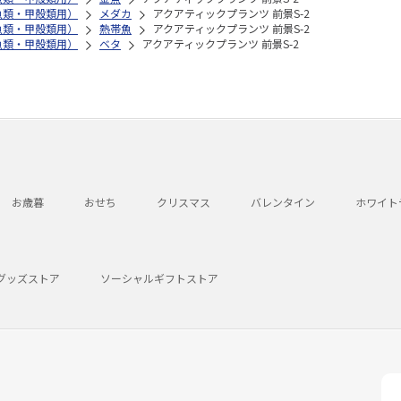
魚類・甲殻類用）
メダカ
アクアティックプランツ 前景S-2
魚類・甲殻類用）
熱帯魚
アクアティックプランツ 前景S-2
魚類・甲殻類用）
ベタ
アクアティックプランツ 前景S-2
お歳暮
おせち
クリスマス
バレンタイン
ホワイト
グッズストア
ソーシャルギフトストア